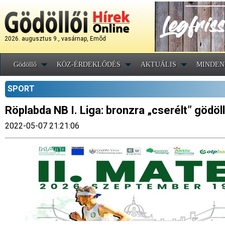
2026. augusztus 9., vasárnap, Emõd
Gödöllő
KÖZ-ÉRDEKLŐDÉS
AKTUÁLIS
MINDEN
SPORT
Röplabda NB I. Liga: bronzra „cserélt” gödö
2022-05-07 21:21:06