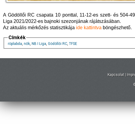
A Gödöllői RC csapata 10 ponttal, 11-12-es szett- és 504-4
Liga 2021/2022-es bajnoki szezonjának rájátszásában.
Az aktuális mérkőzés statisztikája
ide kattintva
böngészhető.
Címkék
röplabda
,
nők
,
NB I Liga
,
Gödöllői RC
,
TFSE
Kapcsolat
|
Imp
©