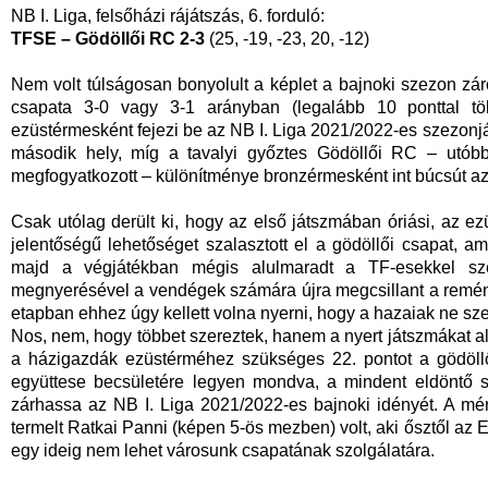
NB I. Liga, felsőházi rájátszás, 6. forduló:
TFSE – Gödöllői RC 2-3
(25, -19, -23, 20, -12)
Nem volt túlságosan bonyolult a képlet a bajnoki szezon zá
csapata 3-0 vagy 3-1 arányban (legalább 10 ponttal töb
ezüstérmesként fejezi be az NB I. Liga 2021/2022-es szezon
második hely, míg a tavalyi győztes Gödöllői RC – utóbb
megfogyatkozott – különítménye bronzérmesként int búcsút az
Csak utólag derült ki, hogy az első játszmában óriási, az 
jelentőségű lehetőséget szalasztott el a gödöllői csapat, am
majd a végjátékban mégis alulmaradt a TF-esekkel s
megnyerésével a vendégek számára újra megcsillant a remén
etapban ehhez úgy kellett volna nyerni, hogy a hazaiak ne sz
Nos, nem, hogy többet szereztek, hanem a nyert játszmákat alap
a házigazdák ezüstérméhez szükséges 22. pontot a gödöllői
együttese becsületére legyen mondva, a mindent eldöntő 
zárhassa az NB I. Liga 2021/2022-es bajnoki idényét. A m
termelt Ratkai Panni (képen 5-ös mezben) volt, aki ősztől az
egy ideig nem lehet városunk csapatának szolgálatára.