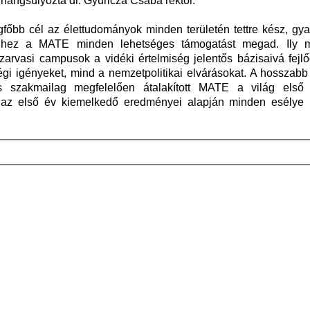
hangsúlyozta dr. Gyuricza Csaba rektor.
gfőbb cél az élettudományok minden területén tettre kész, gya
mihez a MATE minden lehetséges támogatást megad. Ily 
szarvasi campusok a vidéki értelmiség jelentős bázisaivá fejl
i igényeket, mind a nemzetpolitikai elvárásokat. A hosszabb 
s szakmailag megfelelően átalakított MATE a világ első
e az első év kiemelkedő eredményei alapján minden esélye