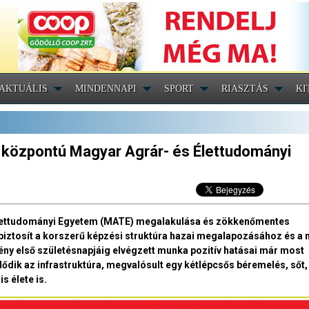
AKTUÁLIS
MINDENNAPI
SPORT
RIASZTÁS
KI
ői központú Magyar Agrár- és Élettudományi
Élettudományi Egyetem (MATE) megalakulása és zökkenőmentes
biztosít a korszerű képzési struktúra hazai megalapozásához és a
ny első születésnapjáig elvégzett munka pozitív hatásai már most
jlődik az infrastruktúra, megvalósult egy kétlépcsős béremelés, sőt,
s élete is.