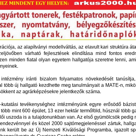
iója, az alapítványi modellváltás, az elavult kari struktúra áta
eljövőben várható fejlesztések elindítása mind fontos ere
szen minden fiatal olyan egyetem hallgatója szeretne lenni, a
ényeinek.
ntézmény iránti bizalom folyamatos növekedését tanúsítja
l több új hallgató kezdhette meg tanulmányait a MATE-n, mikö
sökkent az agrárképzésekre jelentkezők száma.
-kutatási tevékenységhez intézményünk egyre erősödő bázist b
több mint 600 épület, 13 ezer hektár termőföld, húsznál több 
llői uszoda is a tulajdonunkban van. Az első gyümölcsök pedig
 rendezvénnyel és közel 2000 sajtómegjelenéssel zártuk, hallg
nk került be az Új Nemzeti Kiválósági Programba, igazolt spo