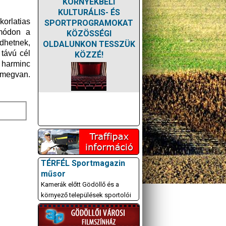
KÖRNYÉKBELI
KULTURÁLIS- ÉS
korlatias
SPORTPROGRAMOKAT
módon a
KÖZÖSSÉGI
ődhetnek,
OLDALUNKON TESSZÜK
távú cél
KÖZZÉ!
 harminc
 megvan.
TÉRFÉL Sportmagazin
műsor
Kamerák előtt Gödöllő és a
környező települések sportolói