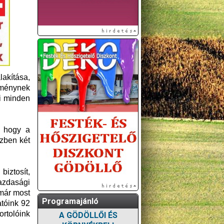
lakítása,
dménynek
mi minden
, hogy a
zben két
iztosít,
gazdasági
 már most
Programajánló
atóink 92
rtolóink
A GÖDÖLLŐI ÉS