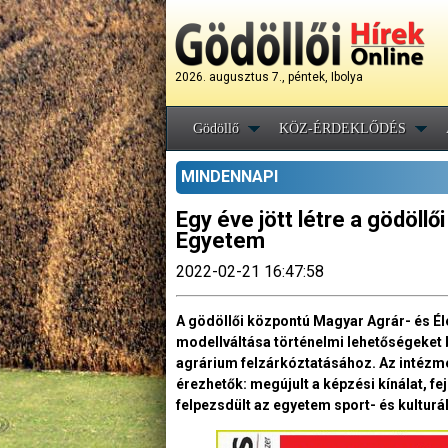
2026. augusztus 7., péntek, Ibolya
Gödöllő
KÖZ-ÉRDEKLŐDÉS
MINDENNAPI
Egy éve jött létre a gödöll
Egyetem
2022-02-21 16:47:58
A gödöllői központú Magyar Agrár- és 
modellváltása történelmi lehetőségeket 
agrárium felzárkóztatásához. Az intézmé
érezhetők: megújult a képzési kínálat, fe
felpezsdült az egyetem sport- és kulturáli