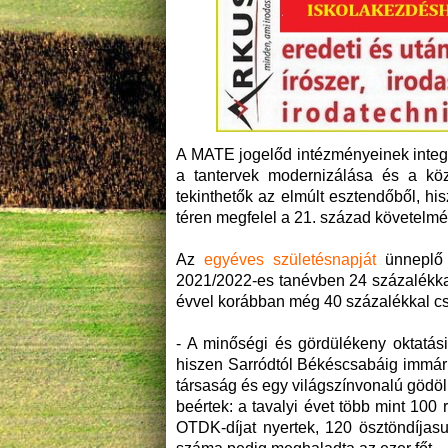
A MATE jogelőd intézményeinek integrác
a tantervek modernizálása és a köz
tekinthetők az elmúlt esztendőből, hi
téren megfelel a 21. század követelm
Az
egyéves születésnapját
ünneplő i
2021/2022-es tanévben 24 százalékka
évvel korábban még 40 százalékkal c
- A minőségi és gördülékeny oktatási
hiszen Sarródtól Békéscsabáig immár 
társaság és egy világszínvonalú gödö
beértek: a tavalyi évet több mint 100
OTDK-díjat nyertek, 120 ösztöndíjasu