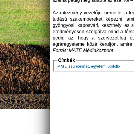
száma pedig meghaladta az ezer főt – 
Az intézmény vezetője kiemelte: a le
tudású szakembereket képezni, a
gyöngyösi, kaposvári, keszthelyi és 
eredményesen szolgálva mind a térség
pedig az, hogy a szervezetileg é
agráregyeteme közé kerüljön, amir
Forrás: MATE Médiaközpont
Címkék
MATE
,
születésnap
,
egyetem
,
Gödöllő