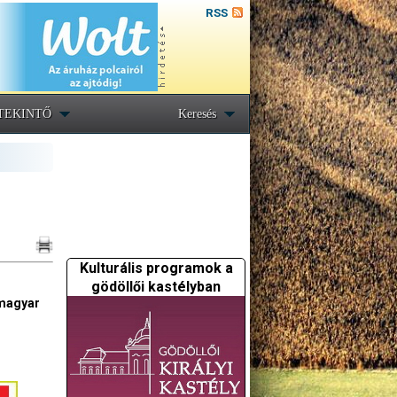
RSS
TEKINTŐ
Keresés
Kulturális programok a
gödöllői kastélyban
 magyar