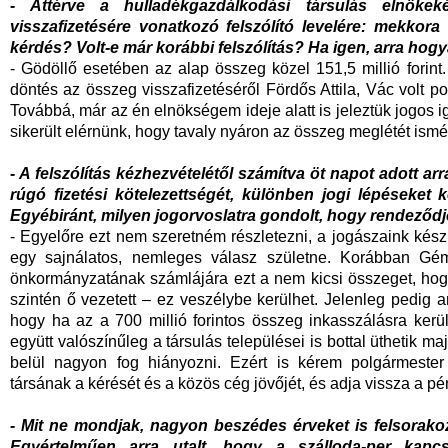
- Áttérve a hulladékgazdálkodási társulás elnökekén
visszafizetésére vonatkozó felszólító levelére: mekkor
kérdés? Volt-e már korábbi felszólítás? Ha igen, arra ho
- Gödöllő esetében az alap összeg közel 151,5 millió forint
döntés az összeg visszafizetéséről Fördős Attila, Vác volt po
Továbbá, már az én elnökségem ideje alatt is jeleztük jogos i
sikerült elérnünk, hogy tavaly nyáron az összeg meglétét ismét
- A felszólítás kézhezvételétől számítva öt napot adott ar
rúgó fizetési kötelezettségét, különben jogi lépéseket
Egyébiránt, milyen jogorvoslatra gondolt, hogy rendeződ
- Egyelőre ezt nem szeretném részletezni, a jogászaink kés
egy sajnálatos, nemleges válasz születne. Korábban Géme
önkormányzatának számlájára ezt a nem kicsi összeget, hogy
szintén ő vezetett – ez veszélybe kerülhet. Jelenleg pedig a
hogy ha az a 700 millió forintos összeg inkasszálásra kerü
együtt valószínűleg a társulás települései is bottal üthetik maj
belül nagyon fog hiányozni. Ezért is kérem polgármester u
társának a kérését és a közös cég jövőjét, és adja vissza a pé
- Mit ne mondjak, nagyon beszédes érveket is felsorakoz
Egyértelműen arra utalt, hogy a szálloda-per kap