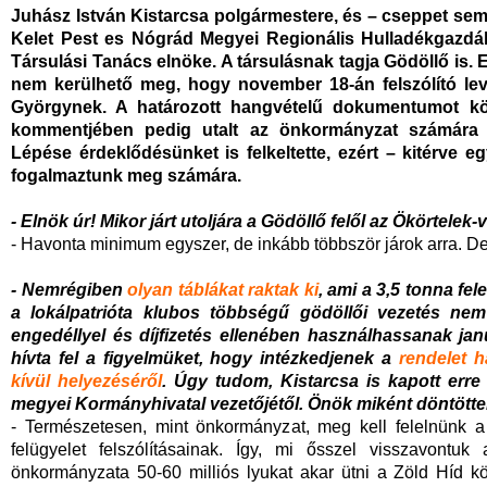
Juhász István Kistarcsa polgármestere, és – cseppet se
Kelet Pest es Nógrád Megyei Regionális Hulladékgazdá
Társulási Tanács elnöke. A társulásnak tagja Gödöllő is
nem kerülhető meg, hogy november 18-án felszólító lev
Györgynek. A határozott hangvételű dokumentumot köz
kommentjében pedig utalt az önkormányzat számára 
Lépése érdeklődésünket is felkeltette, ezért – kitérve e
fogalmaztunk meg számára.
- Elnök úr! Mikor járt utoljára a Gödöllő felől az Ökörtele
- Havonta minimum egyszer, de inkább többször járok arra. De,
- Nemrégiben
olyan táblákat raktak ki
, ami a 3,5 tonna fel
a lokálpatrióta klubos többségű gödöllői vezetés nem 
engedéllyel és díjfizetés ellenében használhassanak jan
hívta fel a figyelmüket, hogy intézkedjenek a
rendelet h
kívül helyezéséről
. Úgy tudom, Kistarcsa is kapott erre
megyei Kormányhivatal vezetőjétől. Önök miként döntött
- Természetesen, mint önkormányzat, meg kell felelnünk a
felügyelet felszólításainak. Így, mi ősszel visszavontu
önkormányzata 50-60 milliós lyukat akar ütni a Zöld Híd k