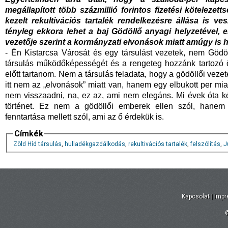
megállapított több százmillió forintos fizetési köteleze
kezelt rekultivációs tartalék rendelkezésre állása is ves
tényleg ekkora lehet a baj Gödöllő anyagi helyzetével, 
vezetője szerint a kormányzati elvonások miatt amúgy is
- Én Kistarcsa Városát és egy társulást vezetek, nem Gödö
társulás működőképességét és a rengeteg hozzánk tartozó ö
előtt tartanom. Nem a társulás feladata, hogy a gödöllői vezet
itt nem az „elvonások” miatt van, hanem egy elbukott per m
nem visszaadni, na, ez az, ami nem elegáns. Mi évek óta ké
történet. Ez nem a gödöllői emberek ellen szól, hanem
fenntartása mellett szól, ami az ő érdekük is.
Címkék
Zöld Híd társulás
,
hulladékgazdálkodás
,
rekultivációs tartalék
,
felszólítás
,
J
Kapcsolat
|
Imp
©