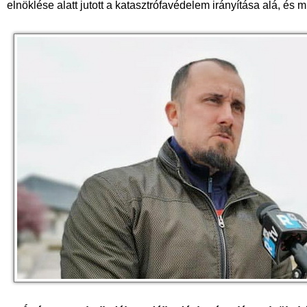
elnöklése alatt jutott a katasztrófavédelem irányítása alá, és m