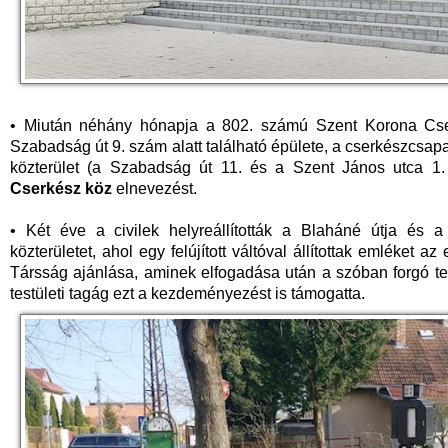
• Miután néhány hónapja a 802. számú Szent Korona Cserk
Szabadság út 9. szám alatt található épülete, a cserkészcsapat
közterület (a Szabadság út 11. és a Szent János utca 1. 
Cserkész köz
elnevezést.
• Két éve a civilek helyreállították a Blaháné útja és 
közterületet, ahol egy felújított váltóval állítottak emléket 
Társság ajánlása, aminek elfogadása után a szóban forgó te
testületi tagág ezt a kezdeményezést is támogatta.