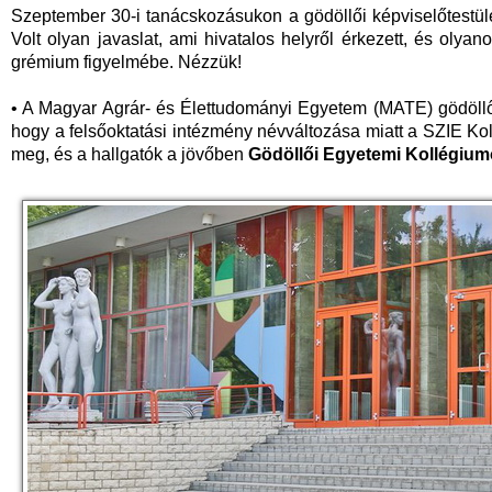
Szeptember 30-i tanácskozásukon a gödöllői képviselőtestület
Volt olyan javaslat, ami hivatalos helyről érkezett, és olyanok
grémium figyelmébe. Nézzük!
• A Magyar Agrár- és Élettudományi Egyetem (MATE) gödöllő
hogy a felsőoktatási intézmény névváltozása miatt a SZIE Ko
meg, és a hallgatók a jövőben
Gödöllői Egyetemi Kollégiu