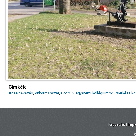
Címkék
utcaelnevezés
,
önkormányzat
,
Gödöllő
,
egyetemi kollégiumok
,
Cserkész kö
Kapcsolat
|
Imp
©