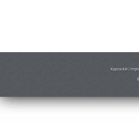
Kapcsolat
|
Imp
©