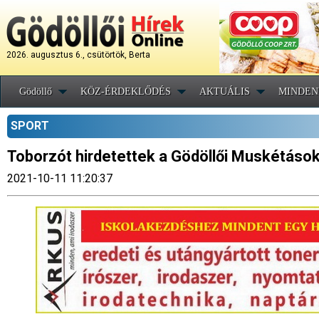
2026. augusztus 6., csütörtök, Berta
Gödöllő
KÖZ-ÉRDEKLŐDÉS
AKTUÁLIS
MINDEN
SPORT
Toborzót hirdetettek a Gödöllői Muskétáso
2021-10-11 11:20:37