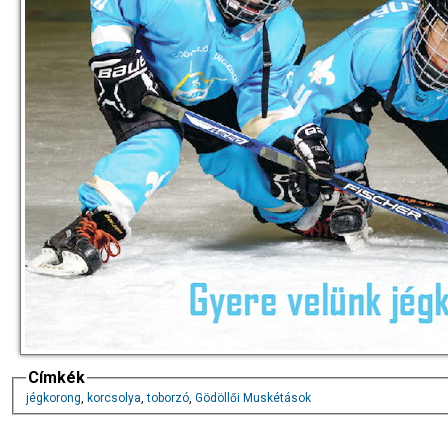
Címkék
jégkorong
,
korcsolya
,
toborzó
,
Gödöllői Muskétások