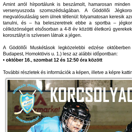
Amint arról hírportálunk is beszámolt, hamarosan minden
versenyuszoda szomszédságában. A Gödöllői Jégkoron
megvalósulásáig sem ülnek tétlenül: folyamatosan keresik azo
tanulni, és – ha beleszeretnek ebbe a sportba – jégkor
célközönséget elsősorban a 4-8 év közötti életkorú gyerekek 
korosztályt is szívesen látnak a jégen.
A Gödöllői Muskétások legközelebbi edzése októberbe
Budapest, Homoktövis u. 1.) lesz az alábbi időpontban:
• október 16., szombat 12 és 12:50 óra között
További részletek és információk a képen, illetve a képre katt