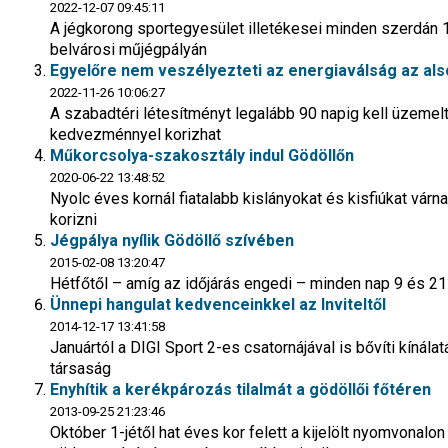
2022-12-07 09:45:11
A jégkorong sportegyesület illetékesei minden szerdán 1
belvárosi műjégpályán
Egyelőre nem veszélyezteti az energiaválság az al
2022-11-26 10:06:27
A szabadtéri létesítményt legalább 90 napig kell üzemel
kedvezménnyel korizhat
Műkorcsolya-szakosztály indul Gödöllőn
2020-06-22 13:48:52
Nyolc éves kornál fiatalabb kislányokat és kisfiúkat vá
korizni
Jégpálya nyílik Gödöllő szívében
2015-02-08 13:20:47
Hétfőtől – amíg az időjárás engedi – minden nap 9 és 21 
Ünnepi hangulat kedvenceinkkel az Inviteltől
2014-12-17 13:41:58
Januártól a DIGI Sport 2-es csatornájával is bővíti kínál
társaság
Enyhítik a kerékpározás tilalmát a gödöllői főtéren
2013-09-25 21:23:46
Október 1-jétől hat éves kor felett a kijelölt nyomvonal