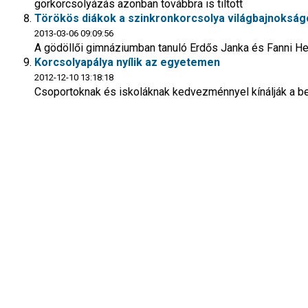
görkorcsolyázás azonban továbbra is tiltott
Törökös diákok a szinkronkorcsolya világbajnokság
2013-03-06 09:09:56
A gödöllői gimnáziumban tanuló Erdős Janka és Fanni Hel
Korcsolyapálya nyílik az egyetemen
2012-12-10 13:18:18
Csoportoknak és iskoláknak kedvezménnyel kínálják a b