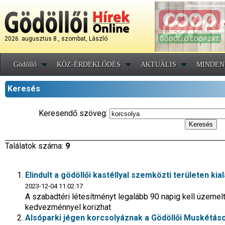
2026. augusztus 8., szombat, László
Gödöllő
KÖZ-ÉRDEKLŐDÉS
AKTUÁLIS
MINDEN
Keresés
Keresendő szöveg:
Találatok száma:
9
Elindult a gödöllői kastéllyal szemközti területen ki
2023-12-04 11:02:17
A szabadtéri létesítményt legalább 90 napig kell üzemel
kedvezménnyel korizhat
Alsóparki jégen korcsolyáznak a Gödöllői Muskétás