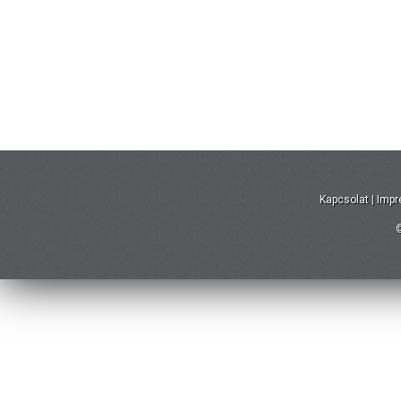
Kapcsolat
|
Imp
©