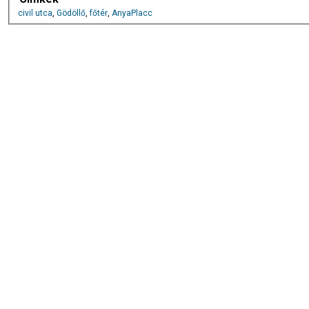
civil utca
,
Gödöllő
,
főtér
,
AnyaPlacc