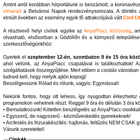
Amint arról korábban hírportálunk is beszámolt, a koronavíru
elmarad
a Belvárosi Napok rendezvénysorozata. A döntés a
elmúlt években az esemény egyik fő attrakciójává vált
Civil U
A résztvevő helyi civilek egyike az
AnyaPlacc közösség
, a
olvasható, elsősorban a Gödöllőn és a környező települések
szerkesztőségünkhöz:
Gyertek el
szeptember 12-én, szombaton
9 és 15 óra köz
ahol velünk, az AnyaPlacc csapatával is találkozhattok! 
szolgáltatások összegyűjtése. Mert ebben a csodás városban
tudnod kell, hogy melyik ajtón kopogj!
Beszélgessünk Rólad és rólunk, vagyis: Egymással!
Nekünk fontos, hogy ott lehess, így nyugodtan érkezhetsz 
programokon vehetnek részt. Reggel 9 óra és délután 3 óra kö
• Bemutatkozunk! Kötetlen beszélgetés az AnyaPlacc-osokkal
• Egyszerű, de nagyszerű - kézműveskedés gyerekeknek!
• Arcfestés és frizurakészítés: hajfonás, feltűzés NEM CSAK 
Várunk szeretettel!
Címkék