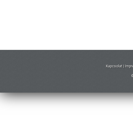
Kapcsolat
|
Imp
©