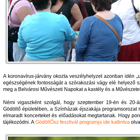
A koronavírus-járvány okozta veszélyhelyzet azonban idén „u
egészségének fontosságát a szórakozási vágy elé helyező s
meg a Belvárosi Művészeti Napokat a kastély és a Művészetek
Némi vigaszként szolgál, hogy szeptember 19-én és 20-
Gödöllő épületében, a Színházak éjszakája programsorozat r
elmaradt koncerteket és előadásokat megtartanak. Hogy pon
tájékozódni. A
GödöllŐsz fesztivál programja
ide kattintva
olva