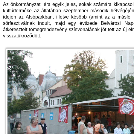
Az önkormányzati éra egyik jeles, sokak számára kikapcsoló
kultúrterméke az általában szeptember második hétvégéjé
idején az Alsóparkban, illetve később (amint az a másfél 
sörfesztiválnak indult, majd egy évtizede Belvárosi Na
átkeresztelt tömegrendezvény színvonalának jót tett az új eln
visszatükröződött.