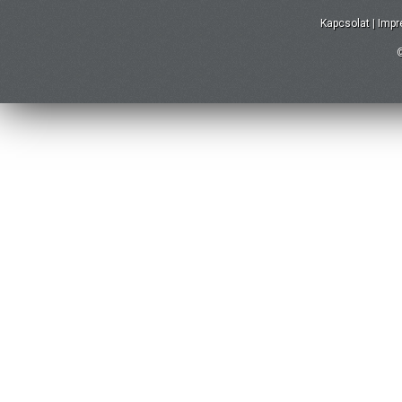
Kapcsolat
|
Imp
©