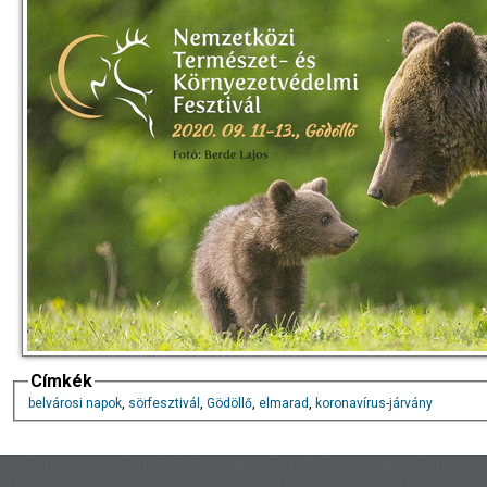
Címkék
belvárosi napok
,
sörfesztivál
,
Gödöllő
,
elmarad
,
koronavírus-járvány