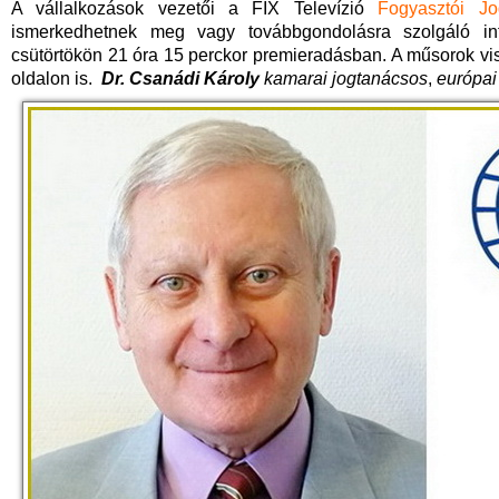
A vállalkozások vezetői a FIX Televízió
Fogyasztói Jo
ismerkedhetnek meg vagy továbbgondolásra szolgáló in
csütörtökön 21 óra 15 perckor premieradásban. A műsorok v
oldalon is.
Dr. Csanádi Károly
kamarai jogtanácsos
,
európai