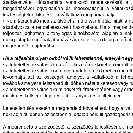
átadás-átvétel időtartamára vonatkozó rendelkezéstől a
megsértésével egyoldalúan és indokolatlanul a vállalkozó 
tisztességtelen kikötést – a vállalkozó megtámadhatja.
• Nem tagadható meg az átvétel a mű olyan hibája miatt, amel
akadályozza a rendeltetésszerű használatot. Ha a megrendelő 
teljesítés joghatásai a tényleges birtokbavétel alapján állna
dolog tulajdonjogának átruházására köteles, a dolog a mű áta
megrendelő tulajdonába.
Ha a teljesítés olyan okból válik lehetetlenné, amelyért egy
• a lehetetlenné válás oka a vállalkozó érdekkörében merült fel
• a lehetetlenné válás oka a megrendelő érdekkörében merült fe
levonhatja azt az összeget, amelyet a vállalkozó a lehete
továbbá amelyet a felszabadult időben másutt keresett vagy 
• a lehetetlenné válás oka mindkét fél érdekkörében vagy érdek
munka és költségei fejében a díj arányos része illeti meg.
Lehetetlenülés esetén a megrendelő követelheti, hogy a vál
neki adja át; ebben az esetben a jogalap nélküli gazdagodás 
A megrendelő a szerződéstől a szerződés teljesítésének meg