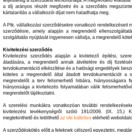
teljesítésig a szerződést felmondhatja. A megrendelő elállás
a díj arányos részét megfizetni és a szerződés megszüntet
kártalanítás a vállalkozói díjat nem haladhatja meg.
A Ptk. vállalkozási szerződésekre vonatkozó rendelkezéseit m
szerződésre, amely alapján a megrendelő ellenszolgáltat
szolgáltatás nyújtását ingyenesen vállalja, a megrendelő kötel
Kivitelezési szerződés
Kivitelezési szerződés alapján a kivitelező építési, sze
átadására, a megrendelő annak átvételére és díj fizetés
tervdokumentáció elkészítése és a hatósági engedélyek besze
köteles a megrendelő által átadott tervdokumentációt a 
megrendelőt a terv felismerhető hibáira, hiányosságaira f
hiányossága a kivitelezés folyamatában válik felismerhetővé
megrendelőt tájékoztatni.
A szerelési munkákra vonatkozóan további rendelkezéseket
kivitelezési tevékenységről szóló 191/2009. (IX. 15.)
megtekinthető és letölthető
az ide kattintva
elérhető weboldalo
A szerződéskötés előtt a feleknek célszerű egyeztetni, megtár