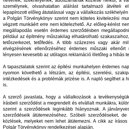
nevének, székhelyének, adószámának közlése nélkül, a váll
személynek, olvashatatlan aláírást tartalmazó átvételi 
lepapírozott előleg átutalással vagy a vállalkozás székhelyén
a Polgári Törvénykönyv szerint nem köteles kivitelezési mu
végzett munkáért erre nem kötelezhető. Az előleg-kérést nem 
megállapodás esetén érdemes szerződésben megállapodni és
például az építmény műszakilag elhatárolható szakaszaihoz, 
tetőszerkezet, tetőfedés. A több százezres vagy akár mi
elvégzésének ellenőrzéséhez érdemes műszaki ellenőrt
lényesen kevesebb az utólagos reklamáció illetőleg a hibás tel
A tapasztalatok szerint az építési munkahelyen érdemes napl
nyomon követhető a létszám, az építési, szerelési, szakip
intézkedések és a problémák jelzése is. A napló segíthet a h
is.
A szerző javaslata, hogy a vállalkozások a tevékenységük
írásbeli szerződést a megrendelt és elvállalt munkákra, külö
szerint a szerződések leginkább hiányoznak. A járványve
szerződéseik átütemezéséhez. Szóbeli szerződéseket, d
közlések, melyeket nem lehet átütemezni. A cikk az írásos
Polgár Törvénykönyv rendelkezései alapján.