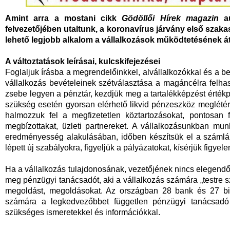
Amint arra a mostani cikk
Gödöllői Hírek magazin
a
felvezetőjében utaltunk, a koronavírus járvány első szaka
lehető legjobb alkalom a vállalkozások működtetésének át
A változtatások
leírásai,
kulcskifejezései
Foglaljuk írásba a megrendelőinkkel, alvállalkozókkal és a be
vállalkozás bevételeinek szétválasztása a magáncélra felhas
zsebe legyen a pénztár, kezdjük meg a tartalékképzést érté
szükség esetén gyorsan elérhető likvid pénzeszköz meglétér
halmozzuk fel a megfizetetlen köztartozásokat, pontosan fi
megbízottakat, üzleti partnereket. A vállalkozásunkban mu
eredményesség alakulásában, időben készítsük el a számlák
lépett új szabályokra, figyeljük a pályázatokat, kísérjük figye
Ha a vállalkozás tulajdonosának, vezetőjének nincs elegendő id
meg pénzügyi tanácsadót, aki a vállalkozás számára „testre sz
megoldást, megoldásokat. Az országban 28 bank és 27 bizt
számára a legkedvezőbbet független pénzügyi tanácsadó t
szükséges ismeretekkel és információkkal.