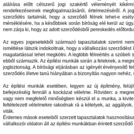
aláírása előtt célszerű jogi szakértő véleményét kikérn
rendelkezéseinek megfogalmazásáról, értelmezéséről. A jo
szerződés tartalmát, hogy a szerződő félnek lehet-e esél
mérséklésére, ha a későbbiek során bíróság elé kerül az ügy
nem zárja ki, hogy az adott szerződésből pereskedés előfordu
Az egyes jogesetekből származó tapasztalatok szerint ne
ismétlése látszik indokoltnak, hogy a vállalkozási szerződést 
magatartással lehet megkötni. A legtöbb félreértés a szóbeli 
ebből származik. Az építési munkák során a feleknek, a megr
jogbiztonság. A bírósági eljárásban az igényét érvényesítő felp
szerződés illetve tanú hiányában a bizonyítás nagyon nehéz,
Az építési munkák esetében, legyen az új építmény, felúj
befejezéséig fennáll a kockázat vélelme. Röviden: a megren
vagy nem megfelelő minőségben készül el a munka, a kivitel
feltételezett vélelmekre rakodnak rá a kételyek, az aggályok
viták.
Érdemes mások eseteiből szerzett tapasztalatok hasznosítása 
vállalkozói oldalon áll az építési munkákban érintett szerződő 