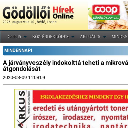
2026. augusztus 10., hétfõ, Lörinc
Gödöllő
KÖZ-ÉRDEKLŐDÉS
AKTUÁLIS
MINDEN
MINDENNAPI
A járványveszély indokolttá teheti a mikro
átgondolását
2020-08-09 11:08:09