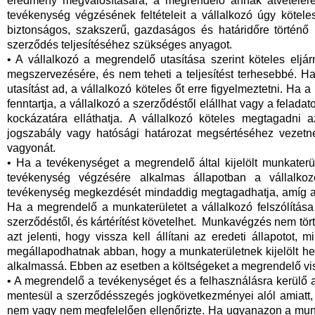
eredmény megvalósítására, a megrendelő annak átvételére 
tevékenység végzésének feltételeit a vállalkozó úgy kötel
biztonságos, szakszerű, gazdaságos és határidőre történő 
szerződés teljesítéséhez szükséges anyagot.
• A vállalkozó a megrendelő utasítása szerint köteles eljá
megszervezésére, és nem teheti a teljesítést terhesebbé. H
utasítást ad, a vállalkozó köteles őt erre figyelmeztetni. Ha 
fenntartja, a vállalkozó a szerződéstől elállhat vagy a felada
kockázatára elláthatja. A vállalkozó köteles megtagadni a
jogszabály vagy hatósági határozat megsértéséhez vezetn
vagyonát.
• Ha a tevékenységet a megrendelő által kijelölt munkaterü
tevékenység végzésére alkalmas állapotban a vállalkoz
tevékenység megkezdését mindaddig megtagadhatja, amíg a
Ha a megrendelő a munkaterületet a vállalkozó felszólítása e
szerződéstől, és kártérítést követelhet. Munkavégzés nem törté
azt jelenti, hogy vissza kell állítani az eredeti állapotot, 
megállapodhatnak abban, hogy a munkaterületnek kijelölt he
alkalmassá. Ebben az esetben a költségeket a megrendelő vis
• A megrendelő a tevékenységet és a felhasználásra kerülő a
mentesül a szerződésszegés jogkövetkezményei alól amiatt,
nem vagy nem megfelelően ellenőrizte. Ha ugyanazon a mun