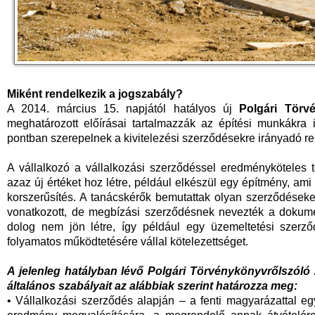
Miként rendelkezik a jogszabály?
A 2014. március 15. napjától hatályos új
Polgári
Törv
meghatározott előírásai tartalmazzák az építési munkákra 
pontban szerepelnek a kivitelezési szerződésekre irányadó r
A vállalkozó a vállalkozási szerződéssel eredményköteles t
azaz új értéket hoz létre, például elkészül egy építmény, ami
korszerűsítés. A tanácskérők bemutattak olyan szerződéseket
vonatkozott, de megbízási szerződésnek nevezték a dokum
dolog nem jön létre, így például egy üzemeltetési szerz
folyamatos működtetésére vállal kötelezettséget.
A jelenleg hatályban lévő Polgári Törvénykönyvrőlszóló 
általános szabályait az alábbiak szerint határozza meg:
• Vállalkozási szerződés alapján – a fenti magyarázattal e