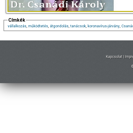
Címkék
vállalkozás
,
működtetés
,
átgondolás
,
tanácsok
,
koronavírus-járvány
,
Csanád
Kapcsolat
|
Imp
©