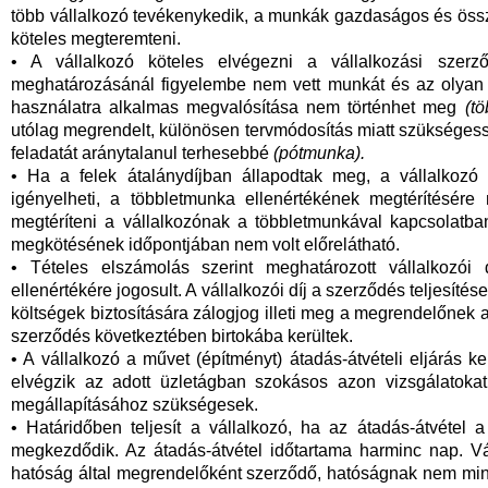
több vállalkozó tevékenykedik, a munkák gazdaságos és össz
köteles megteremteni.
• A vállalkozó köteles elvégezni a vállalkozási szerz
meghatározásánál figyelembe nem vett munkát és az olyan 
használatra alkalmas megvalósítása nem történhet meg
(t
utólag megrendelt, különösen tervmódosítás miatt szükséges
feladatát aránytalanul terhesebbé
(pótmunka).
• Ha a felek átalánydíjban állapodtak meg, a vállalkozó 
igényelheti, a többletmunka ellenértékének megtérítésér
megtéríteni a vállalkozónak a többletmunkával kapcsolatba
megkötésének időpontjában nem volt előrelátható.
• Tételes elszámolás szerint meghatározott vállalkozói
ellenértékére jogosult. A vállalkozói díj a szerződés teljesítés
költségek biztosítására zálogjog illeti meg a megrendelőnek 
szerződés következtében birtokába kerültek.
• A vállalkozó a művet (építményt) átadás-átvételi eljárás k
elvégzik az adott üzletágban szokásos azon vizsgálatokat
megállapításához szükségesek.
• Határidőben teljesít a vállalkozó, ha az átadás-átvétel a 
megkezdődik. Az átadás-átvétel időtartama harminc nap. Vál
hatóság által megrendelőként szerződő, hatóságnak nem minő