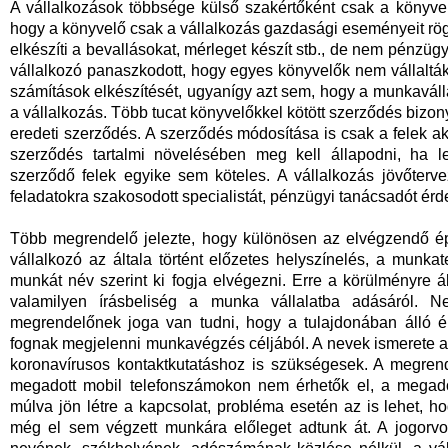
A vállalkozások többsége külső szakértőként csak a könyve
hogy a könyvelő csak a vállalkozás gazdasági eseményeit rögzí
elkészíti a bevallásokat, mérleget készít stb., de nem pénzü
vállalkozó panaszkodott, hogy egyes könyvelők nem vállaltá
számítások elkészítését, ugyanígy azt sem, hogy a munkavál
a vállalkozás. Több tucat könyvelőkkel kötött szerződés bizon
eredeti szerződés. A szerződés módosítása is csak a felek 
szerződés tartalmi növelésében meg kell állapodni, ha le
szerződő felek egyike sem köteles. A vállalkozás jövőterve
feladatokra szakosodott specialistát, pénzügyi tanácsadót ér
Több megrendelő jelezte, hogy különösen az elvégzendő ép
vállalkozó az általa történt előzetes helyszínelés, a munk
munkát név szerint ki fogja elvégezni. Erre a körülményre ál
valamilyen írásbeliség a munka vállalatba adásáról. 
megrendelőnek joga van tudni, hogy a tulajdonában álló é
fognak megjelenni munkavégzés céljából. A nevek ismerete a
koronavírusos kontaktkutatáshoz is szükségesek. A megrend
megadott mobil telefonszámokon nem érhetők el, a megado
múlva jön létre a kapcsolat, probléma esetén az is lehet, ho
még el sem végzett munkára előleget adtunk át. A jogorvo