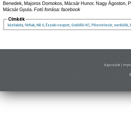
Benedek, Majoros Domokos, Mácsár Hunor, Nagy Ágoston, Pás
Mácsár Gyula.
Fotó forrása: facebook
Címkék
kézilabda
,
férfiak
,
NB II
,
Északi-csoport
,
Gödöllői KC
,
Pilisvörösvár
,
serdülők
,
Kapcsolat
|
Imp
©