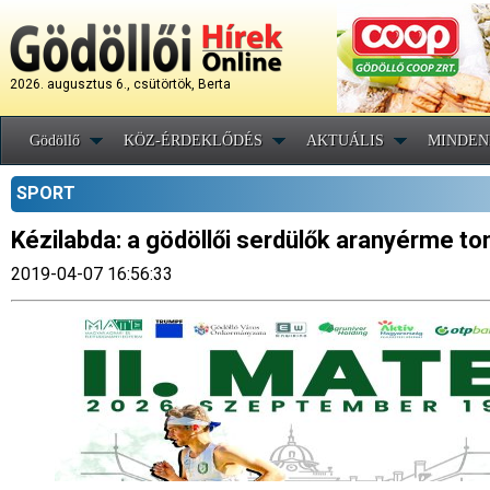
2026. augusztus 6., csütörtök, Berta
Gödöllő
KÖZ-ÉRDEKLŐDÉS
AKTUÁLIS
MINDEN
SPORT
Kézilabda: a gödöllői serdülők aranyérme tom
2019-04-07 16:56:33