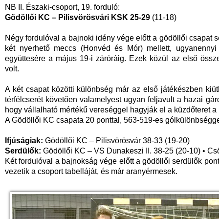
NB II. Északi-csoport, 19. forduló:
Gödöllői KC – Pilisvörösvári KSK 25-29
(11-18)
Négy fordulóval a bajnoki idény vége előtt a gödöllői csapat 
két nyerhető meccs (Honvéd és Mór) mellett, ugyanennyi 
együttesére a május 19-i záróráig. Ezek közül az első össz
volt.
A két csapat közötti különbség már az első játékészben kiü
térfélcserét követően valamelyest ugyan feljavult a hazai gá
hogy vállalható mértékű vereséggel hagyják el a küzdőteret a
A Gödöllői KC csapata 20 ponttal, 563-519-es gólkülönbségg
Ifjúságiak:
Gödöllői KC – Pilisvörösvár 38-33 (19-20)
Serdülők:
Gödöllői KC – VS Dunakeszi II. 38-25 (20-10) • Cs
Két fordulóval a bajnokság vége előtt a gödöllői serdülők po
vezetik a csoport tabelláját, és már aranyérmesek.