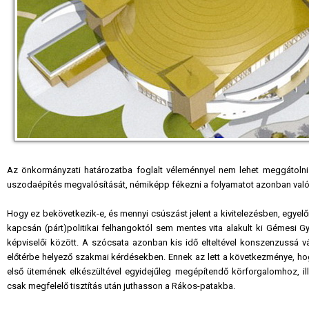
Az önkormányzati határozatba foglalt véleménnyel nem lehet meggátolni
uszodaépítés megvalósítását, némiképp fékezni a folyamatot azonban valós
Hogy ez bekövetkezik-e, és mennyi csúszást jelent a kivitelezésben, egyelő
kapcsán (párt)politikai felhangoktól sem mentes vita alakult ki Gémesi G
képviselői között. A szócsata azonban kis idő elteltével konszenzussá vá
előtérbe helyező szakmai kérdésekben. Ennek az lett a következménye, h
első ütemének elkészültével egyidejűleg megépítendő körforgalomhoz, i
csak megfelelő tisztítás után juthasson a Rákos-patakba.