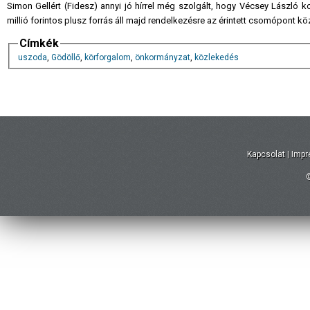
Simon Gellért (Fidesz) annyi jó hírrel még szolgált, hogy Vécsey László kor
millió forintos plusz forrás áll majd rendelkezésre az érintett csomópont kö
Címkék
uszoda
,
Gödöllő
,
körforgalom
,
önkormányzat
,
közlekedés
Kapcsolat
|
Imp
©