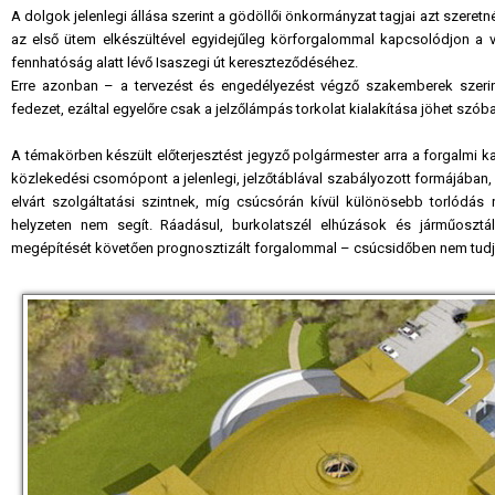
A dolgok jelenlegi állása szerint a gödöllői önkormányzat tagjai azt szeretn
az első ütem elkészültével egyidejűleg körforgalommal kapcsolódjon a vá
fennhatóság alatt lévő Isaszegi út kereszteződéséhez.
Erre azonban – a tervezést és engedélyezést végző szakemberek szeri
fedezet, ezáltal egyelőre csak a jelzőlámpás torkolat kialakítása jöhet szóba
A témakörben készült előterjesztést jegyző polgármester arra a forgalmi ka
közlekedési csomópont a jelenlegi, jelzőtáblával szabályozott formájában
elvárt szolgáltatási szintnek, míg csúcsórán kívül különösebb torlódás 
helyzeten nem segít. Ráadásul, burkolatszél elhúzások és járműosz
megépítését követően prognosztizált forgalommal – csúcsidőben nem tudja me