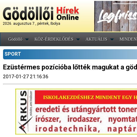
2026. augusztus 7., péntek, Ibolya
Gödöllő
KÖZ-ÉRDEKLŐDÉS
AKTUÁLIS
MINDEN
SPORT
Ezüstérmes pozícióba lőtték magukat a gödö
2017-01-27 21:16:36