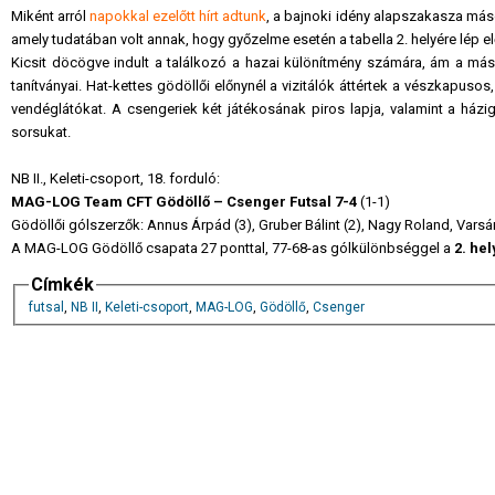
Miként arról
napokkal ezelőtt hírt adtunk
, a bajnoki idény alapszakasza má
amely tudatában volt annak, hogy győzelme esetén a tabella 2. helyére lép el
Kicsit döcögve indult a találkozó a hazai különítmény számára, ám a má
tanítványai. Hat-kettes gödöllői előnynél a vizitálók áttértek a vészkapusos,
vendéglátókat. A csengeriek két játékosának piros lapja, valamint a ház
sorsukat.
NB II., Keleti-csoport, 18. forduló:
MAG-LOG Team CFT Gödöllő – Csenger Futsal 7-4
(1-1)
Gödöllői gólszerzők: Annus Árpád (3), Gruber Bálint (2), Nagy Roland, Varsá
A MAG-LOG Gödöllő csapata 27 ponttal, 77-68-as gólkülönbséggel a
2. he
Címkék
futsal
,
NB II
,
Keleti-csoport
,
MAG-LOG
,
Gödöllő
,
Csenger