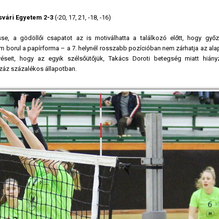
vári Egyetem 2-3
(-20, 17, 21, -18, -16)
e, a gödöllői csapatot az is motiválhatta a találkozó előtt, hogy győ
borul a papírforma – a 7. helynél rosszabb pozícióban nem zárhatja az ala
éseit, hogy az egyik szélsőütőjük, Takács Doroti betegség miatt hiány
záz százalékos állapotban.