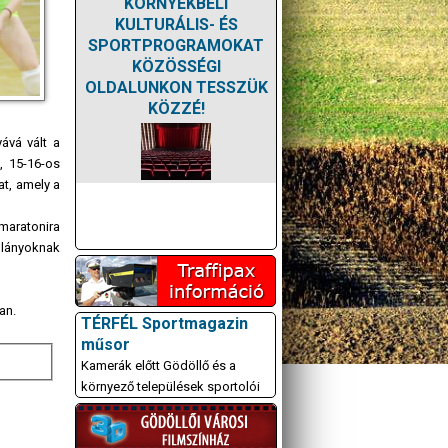
KÖRNYÉKBELI
KULTURÁLIS- ÉS
SPORTPROGRAMOKAT
KÖZÖSSÉGI
OLDALUNKON TESSZÜK
KÖZZÉ!
ává vált a
, 15-16-os
at, amely a
maratonira
i lányoknak
an.
TÉRFÉL Sportmagazin
műsor
Kamerák előtt Gödöllő és a
környező települések sportolói