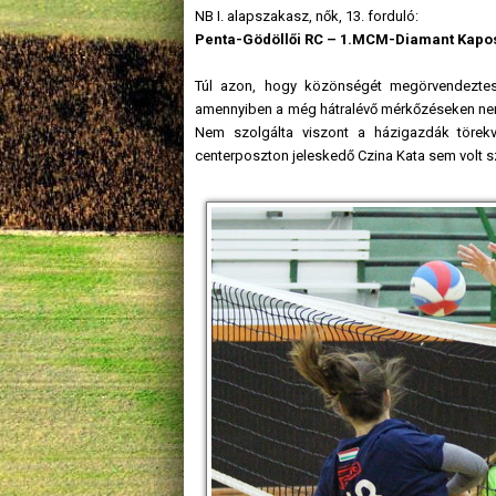
NB I. alapszakasz, nők, 13. forduló:
Penta-Gödöllői RC – 1.MCM-Diamant Kapos
Túl azon, hogy közönségét megörvendeztess
amennyiben a még hátralévő mérkőzéseken nem 
Nem szolgálta viszont a házigazdák törekv
centerposzton jeleskedő Czina Kata sem volt s