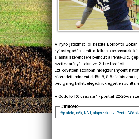
A nyitó játszmát jól kezdte Borkovits Zoltán
nyitásfogadás, amit a lelkes kaposváriak k
állásnál szerencsére beindult a Penta-GRC gépe
szettek arányát tekintve, 2-1-re fordított.
Ezt követően azonban hidegzuhanyként hatott
sikeredett, mindent eldöntő, ötödik játszma is
pedig meg kellett elégedniük egyetlen ponttal
A Gödöllői RC csapata 17 ponttal, 22-26-os sze
Címkék
röplabda
,
nők
,
NB I
,
alapszakasz
,
Penta-Gödöll