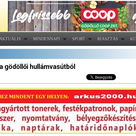
AKTUÁLIS
MINDENNAPI
SPORT
RIASZTÁS
KI
 a gödöllői hullámvasútból