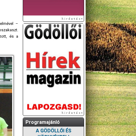
zelmével –
pszakaszt.
zott, és a
Programajánló
A GÖDÖLLŐI ÉS