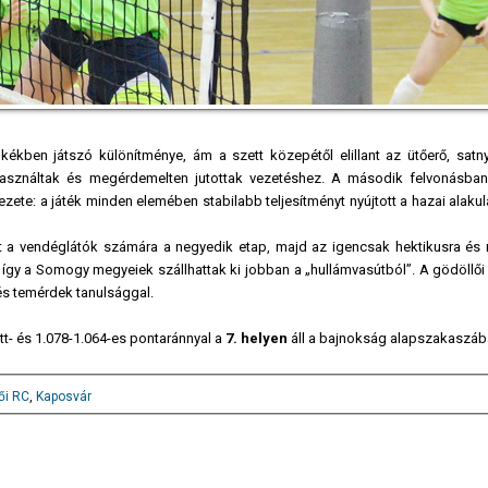
 kékben játszó különítménye, ám a szett közepétől elillant az ütőerő, satny
ihasználtak és megérdemelten jutottak vezetéshez. A második felvonásban
zete: a játék minden elemében stabilabb teljesítményt nyújtott a hazai alakul
 a vendéglátók számára a negyedik etap, majd az igencsak hektikusra és 
, így a Somogy megyeiek szállhattak ki jobban a „hullámvasútból”. A gödöllő
 és temérdek tanulsággal.
tt- és 1.078-1.064-es pontaránnyal a
7. helyen
áll a bajnokság alapszakaszáb
ői RC
,
Kaposvár