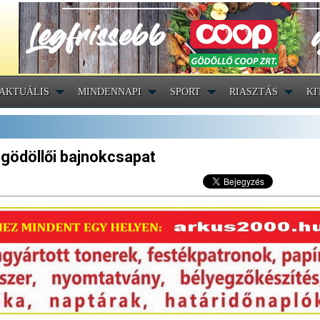
AKTUÁLIS
MINDENNAPI
SPORT
RIASZTÁS
KI
 gödöllői bajnokcsapat