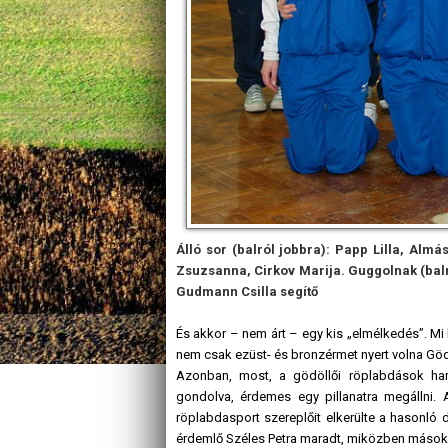
Álló sor (balról jobbra): Papp Lilla, Almá
Zsuzsanna, Cirkov Marija. Guggolnak (balró
Gudmann Csilla segítő
És akkor – nem árt – egy kis „elmélkedés”. Mi l
nem csak ezüst- és bronzérmet nyert volna Gö
Azonban, most, a gödöllői röplabdások ham
gondolva, érdemes egy pillanatra megállni. A
röplabdasport szereplőit elkerülte a hasonló
érdemlő Széles Petra maradt, miközben mások,