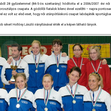
ől 28 győzelemmel (84-5-ös szettarány) hódította el a 2006/2007. évi női 
osztályos csapata. A gödöllői fiatalok kilenc évvel ezelőtti – napra pontosan 
mivel ez volt az első eset, hogy női utánpótláskorú csapat labdajáték sportágba
sikert Hollósy László irányításával érték el a képen látható lányok.