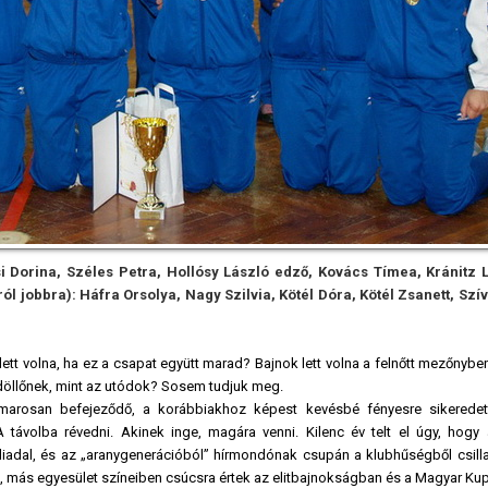
si Dorina, Széles Petra, Hollósy László edző, Kovács Tímea, Kránitz L
l jobbra): Háfra Orsolya, Nagy Szilvia, Kötél Dóra, Kötél Zsanett, Szí
ett volna, ha ez a csapat együtt marad? Bajnok lett volna a felnőtt mezőnyben
döllőnek, mint az utódok? Sosem tudjuk meg.
arosan befejeződő, a korábbiakhoz képest kevésbé fényesre sikeredet
 távolba révedni. Akinek inge, magára venni. Kilenc év telt el úgy, hogy 
 diadal, és az „aranygenerációból” hírmondónak csupán a klubhűségből csill
 más egyesület színeiben csúcsra értek az elitbajnokságban és a Magyar K