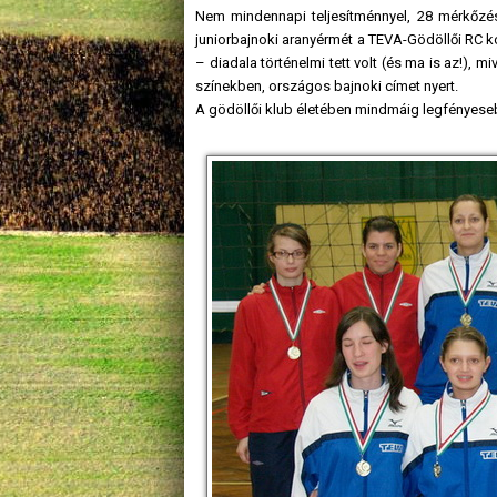
Nem mindennapi teljesítménnyel, 28 mérkőzésb
juniorbajnoki aranyérmét a TEVA-Gödöllői RC kor
– diadala történelmi tett volt (és ma is az!), 
színekben, országos bajnoki címet nyert.
A gödöllői klub életében mindmáig legfényesebb 