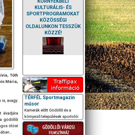
KÖRNYÉKBELI
KULTURÁLIS- ÉS
SPORTPROGRAMOKAT
KÖZÖSSÉGI
OLDALUNKON TESSZÜK
KÖZZÉ!
ívia, Tóth
vós Mária,
TÉRFÉL Sportmagazin
 is, avagy:
műsor
Kamerák előtt Gödöllő és a
t évadjára
környező települések sportolói
a gödöllői
agos ötöst
upában…