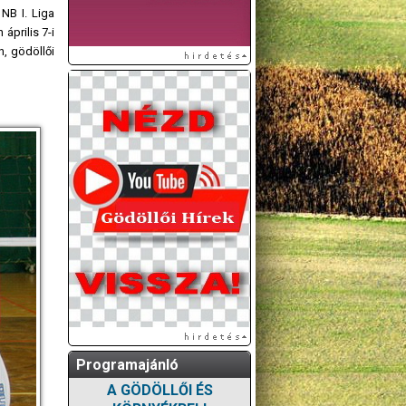
NB I. Liga
április 7-i
n, gödöllői
Programajánló
A GÖDÖLLŐI ÉS