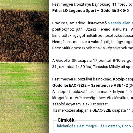
Pest megyei I. osztályú bajnokság, 11. forduló:
Pilisi LK-Legenda Sport – Gödöllői SK 0-0
Bravúros, az addigi listavezető
Vecsés ellen 
pont(ok)hoz jutni Szász Ferenc alakulata. 
kimaradtak, így gól nélküli pontosztozkodással 
Nem járunk messze a valóságtól, ha úgy fogal
Rácz Márk osztozkodhatnak a képzeletbeli me
A Gödöllői SK csapata 17 ponttal, 8-10-es gó
31., szombat 14.30 óra, Táncsics Mihály úti spo
Pest megyei II. osztályú bajnokság, Közép-csop
Gödöllői EAC-SZIE – Szentendre VSE 1-2
(0
A csoport táblázatának harmadik helyén álló
látogatók a térfélcseréig növelték előnyüket,
szépítő egyetemi alakulat sorsát.
Tíz mérkőzés alapján a GEAC-SZIE csapata 11 
Címkék
labdarúgás
,
Pest megyei I és II osztály
,
Gödöll