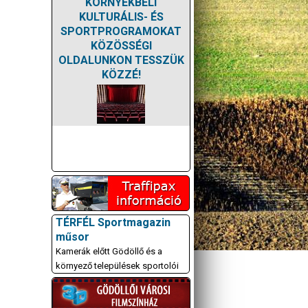
KÖRNYÉKBELI
KULTURÁLIS- ÉS
SPORTPROGRAMOKAT
KÖZÖSSÉGI
OLDALUNKON TESSZÜK
KÖZZÉ!
TÉRFÉL Sportmagazin
műsor
Kamerák előtt Gödöllő és a
környező települések sportolói