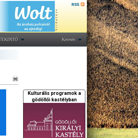
RSS
TEKINTŐ
Keresés
Kulturális programok a
gödöllői kastélyban