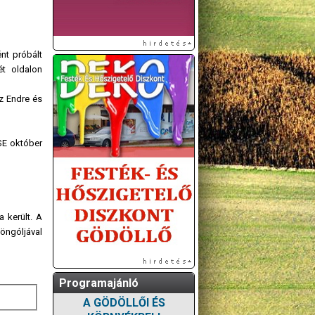
nt próbált
ét oldalon
z Endre és
 SE október
 került. A
 öngóljával
Programajánló
A GÖDÖLLŐI ÉS