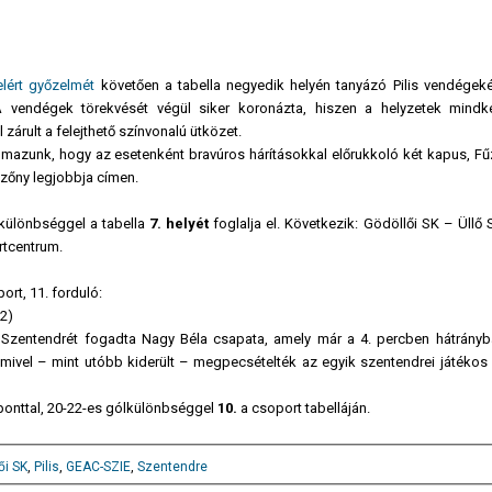
elért győzelmét
követően a tabella negyedik helyén tanyázó Pilis vendégeké
A vendégek törekvését végül siker koronázta, hiszen a helyzetek mindk
zárult a felejthető színvonalú ütközet.
mazunk, hogy az esetenként bravúros hárításokkal előrukkoló két kapus, Fű
zőny legjobbja címen.
lkülönbséggel a tabella
7. helyét
foglalja el. Következik: Gödöllői SK – Üllő
rtcentrum.
ort, 11. forduló:
-2)
 Szentendrét fogadta Nagy Béla csapata, amely már a 4. percben hátrányba
 amivel – mint utóbb kiderült – megpecsételték az egyik szentendrei játékos
ponttal, 20-22-es gólkülönbséggel
10.
a csoport tabelláján.
ői SK
,
Pilis
,
GEAC-SZIE
,
Szentendre