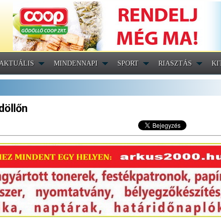
AKTUÁLIS
MINDENNAPI
SPORT
RIASZTÁS
KI
döllőn