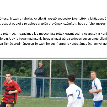
ese, hiszen a tabellát veretlenül vezető vecsésiek jelentették a leküzdendő
ét csapat eddigi szereplése alapján bravúrnak számított, hogy a fehér mezes
kozott meg, mozgalmas kis mecset játszottak egymással a csapatok a kor
erbin. Úgy is fogalmazhatunk, hogy a hazai gárda teljesen egyenrangú ellenf
ózsa Tamás eredményesen fejezett be egy frappáns kontratámadást, amivel g