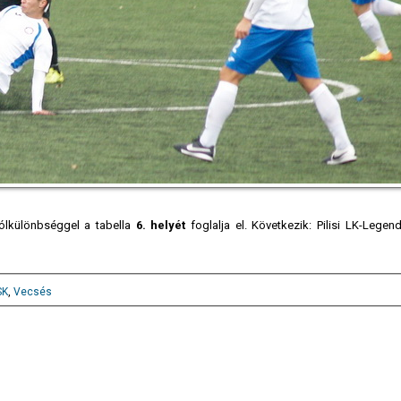
ólkülönbséggel a tabella
6. helyét
foglalja el. Következik: Pilisi LK-Legen
SK
,
Vecsés