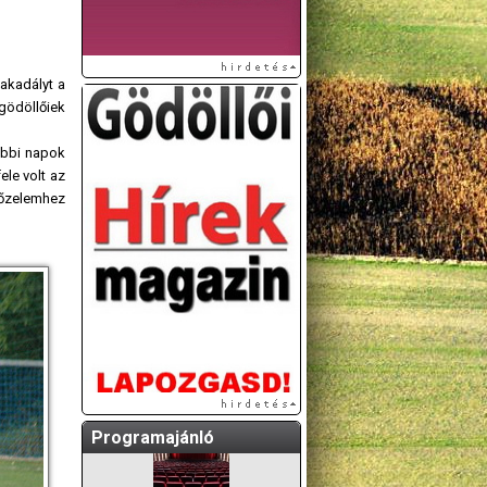
 akadályt a
 gödöllőiek
ábbi napok
ele volt az
yőzelemhez
A GÖDÖLLŐI ÉS
KÖRNYÉKBELI
KULTURÁLIS- ÉS
SPORTPROGRAMOKAT
KÖZÖSSÉGI
OLDALUNKON TESSZÜK
KÖZZÉ!
Programajánló