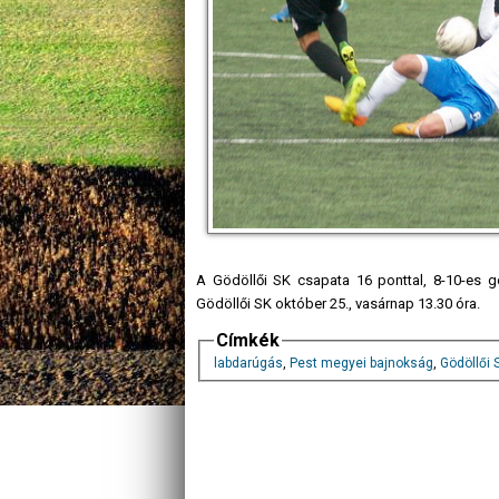
A Gödöllői SK csapata 16 ponttal, 8-10-es g
Gödöllői SK október 25., vasárnap 13.30 óra.
Címkék
labdarúgás
,
Pest megyei bajnokság
,
Gödöllői 