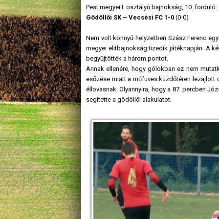
Pest megyei I. osztályú bajnokság, 10. forduló:
Gödöllői SK – Vecsési FC 1-0
(0-0)
Nem volt könnyű helyzetben Szász Ferenc együtt
megyei elitbajnokság tizedik játéknapján. A k
begyűjtötték a három pontot.
Annak ellenére, hogy gólokban ez nem mutat
esőzése miatt a műfüves küzdőtéren lezajlott d
éllovasnak. Olyannyira, hogy a 87. percben J
segítette a gödöllői alakulatot.