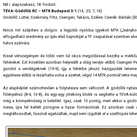
NB I. alapszakasz, 18. forduló:
TEVA-Gödöllői RC – MTK Budapest 3-1
(14, -23, 7, 16)
Gödöllő: Lutter, Szakmáry, Fritz, Csengeri, Takács, Széles. Cserék: Bánlaki (l
Nincs mit szépíteni a dolgon: a legjobb nyolcba igyekvő MTK („leányko
elfogadható eredmény az újév első bajnokiját a TF csapatával szemben elve
hatos számára.
Kissé vérszegényen és több nem túl okos megoldással kezdte a mérkőzés
fehéreket. Ezt követően azonban helyreállt a világ rendje: előbb Csengeri P
gondot a vendégeknek (19-9), így a fehérbe játszó házigazdák teteme
együttese előbb is lezárhatta volna a szettet, végül 14 MTK-pontnál tette me
Az alapképlet számottevően a folytatásra sem változott. A gödöllői nyit
fölényéhez (8-4, 13-8), és egy-egy jótékony blokk is segítette a TEVA-kül
még a könnyelműség is belefért. Igaz, csak 13 pontig, mert ekkor a gödöllő
mese, újra fel kellett pörögnie a hazai formációnak. Ez azonban csak á
megtáltosodtak, húsznál egalizáltak, majd nem izgulták el a szettlopás lehe