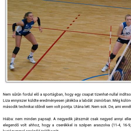
Nem sűrűn fordul elő a sportágban, hogy egy csapat tizenhat-nullal indítso
Liza ennyiszer küldte eredményesen játékba a labdát zsinórban. Még külö
második technikai időnél sem volt pontja. Utána lett. Nem sok. De, ami ennél
Hiába: nem minden papsajt. A negyedik játszmát csak negyed annyi ellen
elegendő volt ahhoz, hogy a cserékkel is szépen araszolva (11-4, 16-9