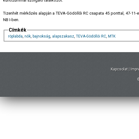
kuriózummal szolgáló találkozót.
Tizenhét mérkőzés alapján a TEVA-Gödöllői RC csapata 45 ponttal, 47-11-e
NB I-ben.
Címkék
röplabda
,
nők
,
bajnokság
,
alapszakasz
,
TEVA-Gödöllői RC
,
MTK
Kapcsolat
|
Imp
©