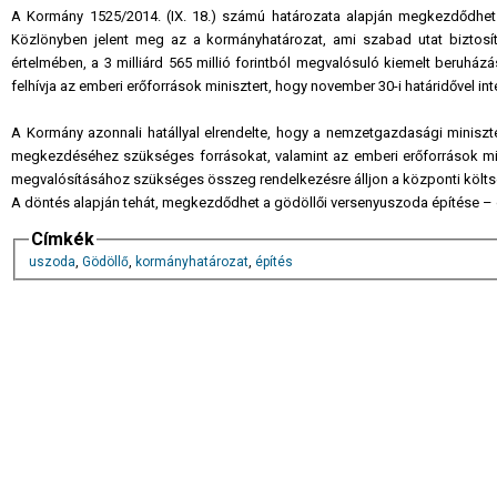
A Kormány 1525/2014. (IX. 18.) számú határozata alapján megkezdődhet
Közlönyben jelent meg az a kormányhatározat, ami szabad utat biztos
értelmében, a 3 milliárd 565 millió forintból megvalósuló kiemelt beruház
felhívja az emberi erőforrások minisztert, hogy november 30-i határidővel i
A Kormány azonnali hatállyal elrendelte, hogy a nemzetgazdasági miniszter
megkezdéséhez szükséges forrásokat, valamint az emberi erőforrások min
megvalósításához szükséges összeg rendelkezésre álljon a központi költ
A döntés alapján tehát, megkezdődhet a gödöllői versenyuszoda építése – 
Címkék
uszoda
,
Gödöllő
,
kormányhatározat
,
építés