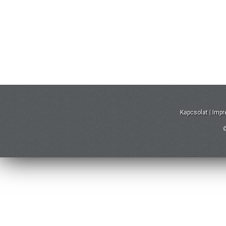
Kapcsolat
|
Imp
©