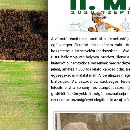
A várostörténeti szempontból is kiemelkedő jel
egészséges életmód kialakulására való tör
hozzátette: a köznevelési rendszerben – óv
6.300 hallgatója van helyben. Mindezt, illetve
hiánypótló, nemzetközi versenyek megrendezé
jelent, amihez 1.000 fős lelátó kapcsolódik. 
egységeket is kialakítanak. A beruházás megköz
biztosítják. Az uszodához szükséges terüle
létesítményt a verseny- és utánpótlássport (
gödöllői és környékbeli polgár használhatja 
ezer ember úszásigényét elégítheti ki az új, el