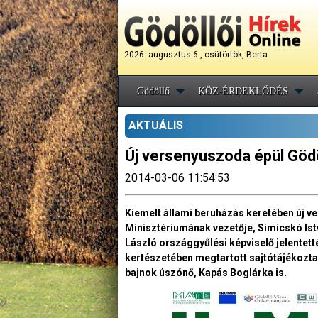
2026. augusztus 6., csütörtök, Berta
Gödöllő
KÖZ-ÉRDEKLŐDÉS
AKTUÁLIS
Új versenyuszoda épül Göd
2014-03-06 11:54:53
Kiemelt állami beruházás keretében új v
Minisztériumának vezetője, Simicskó Istv
László országgyűlési képviselő jelentett
kertészetében megtartott sajtótájékoztat
bajnok úszónő, Kapás Boglárka is.