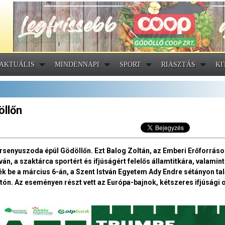
AKTUÁLIS
MINDENNAPI
SPORT
RIASZTÁS
KI
öllőn
ersenyuszoda épül Gödöllőn. Ezt Balog Zoltán, az Emberi Erőforrás
án, a szaktárca sportért és ifjúságért felelős államtitkára, valamin
ék be a március 6-án, a Szent István Egyetem Ady Endre sétányon ta
ón. Az eseményen részt vett az Európa-bajnok, kétszeres ifjúsági o