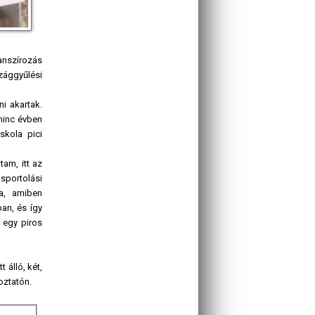
anszírozás
zággyűlési
i akartak.
minc évben
skola pici
tam, itt az
sportolási
a, amiben
an, és így
 egy piros
 álló, két,
oztatón.