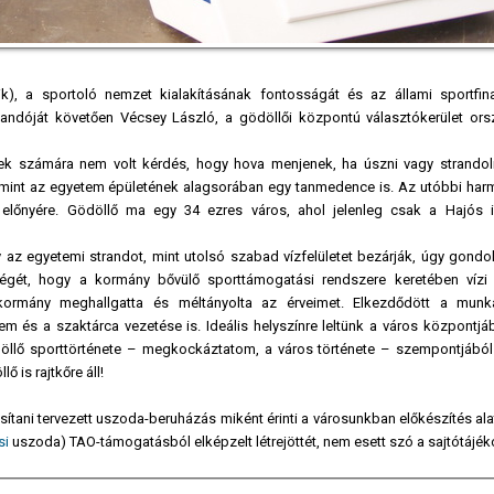
k), a sportoló nemzet kialakításának fontosságát és az állami sportfin
dandóját követően Vécsey László, a gödöllői központú választókerület ors
ekek számára nem volt kérdés, hogy hova menjenek, ha úszni vagy strandoln
alamint az egyetem épületének alagsorában egy tanmedence is. Az utóbbi har
előnyére. Gödöllő ma egy 34 ezres város, ahol jelenleg csak a Hajós i
 az egyetemi strandot, mint utolsó szabad vízfelületet bezárják, úgy gondol
ségét, hogy a kormány bővülő sporttámogatási rendszere keretében vízi 
 kormány meghallgatta és méltányolta az érveimet. Elkezdődött a munk
m és a szaktárca vezetése is. Ideális helyszínre leltünk a város központjáb
ödöllő sporttörténete – megkockáztatom, a város története – szempontjából
 is rajtkőre áll!
ítani tervezett uszoda-beruházás miként érinti a városunkban előkészítés alatt
si
uszoda) TAO-támogatásból elképzelt létrejöttét, nem esett szó a sajtótájék