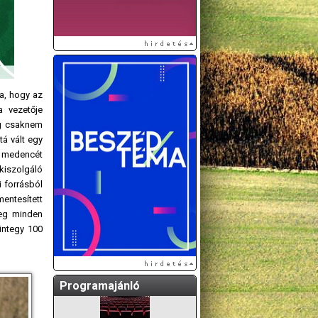
ta, hogy az
a vezetője
ig csaknem
tá vált egy
A GÖDÖLLŐI ÉS
s medencét
KÖRNYÉKBELI
 kiszolgáló
KULTURÁLIS- ÉS
i forrásból
SPORTPROGRAMOKAT
entesített
KÖZÖSSÉGI
leg minden
OLDALUNKON TESSZÜK
integy 100
KÖZZÉ!
Programajánló