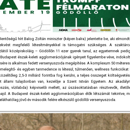
entőségű hírt Balog Zoltán miniszter (képen balra) jelentette be, aki elmond
ekvést megfelelő létesítményekkel is támogatni szükséges. A szaktárc
odától középiskoláig – Gödöllőn 11 ezer gyerek tanul, az egyetemnek ped
 a Budapest észak-keleti agglomerációjának igényeit figyelembe véve, indokolt
sére is alkalmas fedett versenyuszoda megépítése. A komplexum 50 métere
Bemelegítő- és egyben tanmedence is létesül, túlmenően, wellness funkciókat
elítőleg 2,5-3 milliárd forintba fog kerülni, a teljes összeget költségvetés
t állami tulajdonban van, kezelője a Szent István Egyetem. Az akadálym
úszás, vízilabda) képviselői mellett, az úszásoktatásban résztvevők, illető
majd. A Budapest észak-keleti agglomerációjában élők létszámát tekintve, m
őreláthatólag jövő év második felére elkészülő gödöllői versenyuszoda.