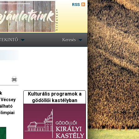
RSS
TEKINTŐ
Keresés
ok
Kulturális programok a
t Vécsey
gödöllői kastélyban
lálható
limpiai