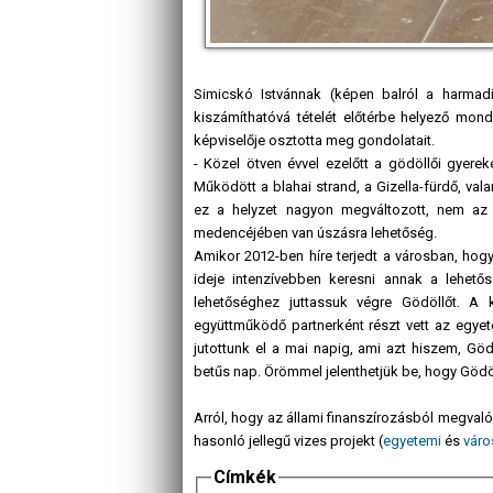
Simicskó Istvánnak (képen balról a harmadi
kiszámíthatóvá tételét előtérbe helyező mon
képviselője osztotta meg gondolatait.
- Közel ötven évvel ezelőtt a gödöllői gyer
Működött a blahai strand, a Gizella-fürdő, v
ez a helyzet nagyon megváltozott, nem az 
medencéjében van úszásra lehetőség.
Amikor 2012-ben híre terjedt a városban, hogy
ideje intenzívebben keresni annak a lehető
lehetőséghez juttassuk végre Gödöllőt. A
együttműködő partnerként részt vett az egyete
jutottunk el a mai napig, ami azt hiszem, G
betűs nap. Örömmel jelenthetjük be, hogy Gödöllő
Arról, hogy az állami finanszírozásból megvalós
hasonló jellegű vizes projekt (
egyetemi
és
váro
Címkék