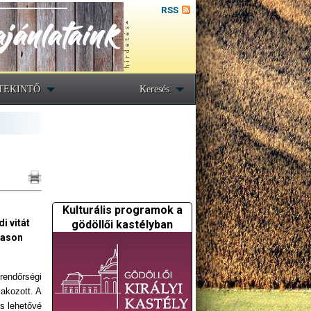
RSS
TEKINTŐ
Keresés
Kulturális programok a
i vitát
gödöllői kastélyban
kason
rendőrségi
akozott. A
is lehetővé