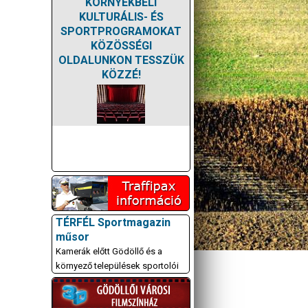
KÖRNYÉKBELI
KULTURÁLIS- ÉS
SPORTPROGRAMOKAT
KÖZÖSSÉGI
OLDALUNKON TESSZÜK
KÖZZÉ!
TÉRFÉL Sportmagazin
műsor
Kamerák előtt Gödöllő és a
környező települések sportolói