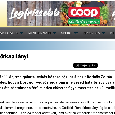
AKTUÁLIS
MINDENNAPI
SPORT
RIASZTÁS
KI
őrkapitányt
r 11-én, szolgálatteljesítés közben hősi halált halt Borbély Zoltán
es, hogy a Dorogon végső nyugalomra helyezett határőr egy család
évek óta bántalmazó férfi minden előzetes figyelmeztetés nélkül mell
két esztendővel ezelőtt országos kezdeményezés indult: az évfordulót 
 alkalommal megrendezett eseményhez a Gödöllői Rendőrkapitányság is csatl
ében február 10-én 24 rendőr adott vért, ami akár 70 emberélet megmentését 