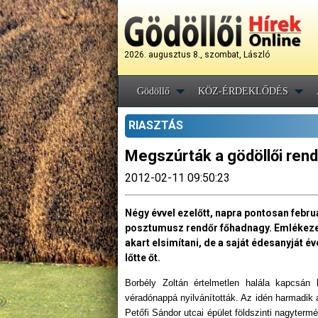
2026. augusztus 8., szombat, László
Gödöllő
KÖZ-ÉRDEKLŐDÉS
RIASZTÁS
Megszúrták a gödöllői rend
2012-02-11 09:50:23
Négy évvel ezelőtt, napra pontosan februá
posztumusz rendőr főhadnagy. Emlékezet
akart elsimítani, de a saját édesanyját 
lőtte őt.
Borbély Zoltán értelmetlen halála kapcsán 
véradónappá nyilvánították. Az idén harmadik
Petőfi Sándor utcai épület földszinti nagyterm