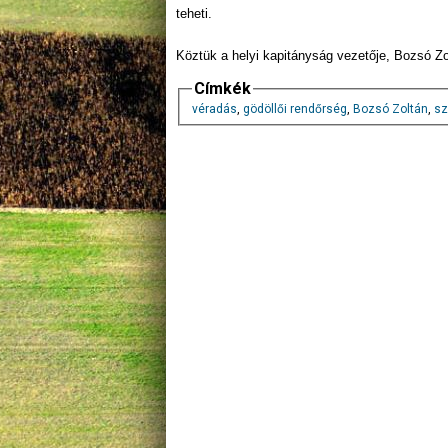
teheti.
Köztük a helyi kapitányság vezetője, Bozsó Zol
Címkék
véradás
,
gödöllői rendőrség
,
Bozsó Zoltán
,
sz