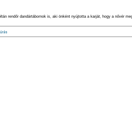
tán rendőr dandártábornok is, aki önként nyújtotta a karját, hogy a nővér me
úrás