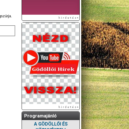
gszúrja.
Programajánló
A GÖDÖLLŐI ÉS