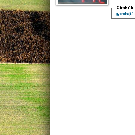
Címkék
gyorshajtá