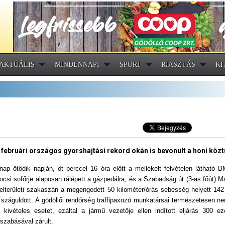
AKTUÁLIS
MINDENNAPI
SPORT
RIASZTÁS
KI
februári országos gyorshajtási rekord okán is bevonult a honi köz
nap ötödik napján, öt perccel 16 óra előtt a mellékelt felvételen látható 
csi sofőrje alaposan rálépett a gázpedálra, és a Szabadság út (3-as főút) M
belterületi szakaszán a megengedett 50 kilométer/órás sebesség helyett 142 
 száguldott. A gödöllői rendőrség traffipaxozó munkatársai természetesen n
 kivételes esetet, ezáltal a jármű vezetője ellen indított eljárás 300 eze
szabásával zárult.