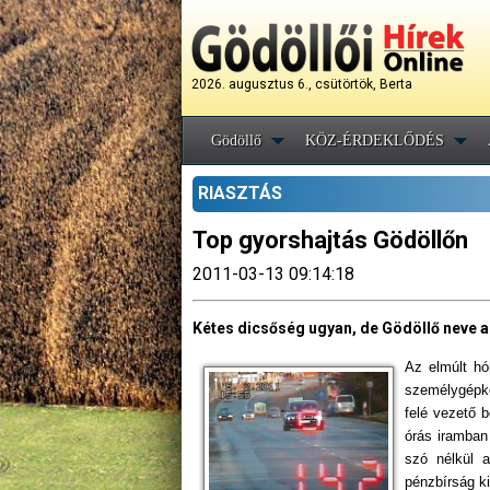
2026. augusztus 6., csütörtök, Berta
Gödöllő
KÖZ-ÉRDEKLŐDÉS
RIASZTÁS
Top gyorshajtás Gödöllőn
2011-03-13 09:14:18
Kétes dicsőség ugyan, de Gödöllő neve a 
Az elmúlt hó
személygépko
felé vezető 
órás iramban
szó nélkül a
pénzbírság ki