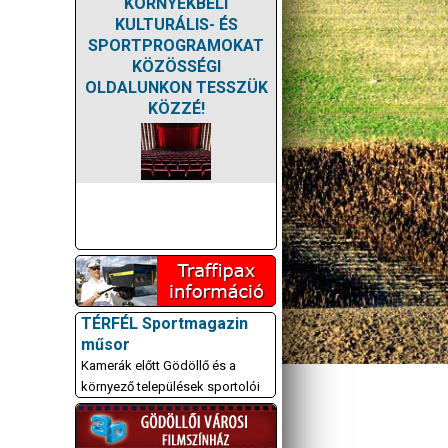
KÖRNYÉKBELI
KULTURÁLIS- ÉS
SPORTPROGRAMOKAT
KÖZÖSSÉGI
OLDALUNKON TESSZÜK
KÖZZÉ!
TÉRFÉL Sportmagazin
műsor
Kamerák előtt Gödöllő és a
környező települések sportolói