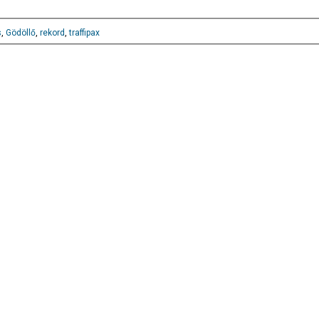
s
,
Gödöllő
,
rekord
,
traffipax