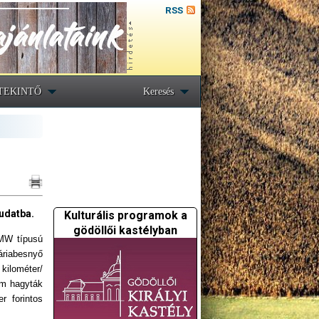
RSS
TEKINTŐ
Keresés
tudatba.
Kulturális programok a
gödöllői kastélyban
BMW típusú
áriabesnyő
kilométer/
em hagyták
r forintos