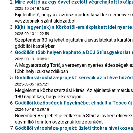
Mire volt jó az egy évvel ezelőtt végrehajtott lokálp
2025-10-24 18:15:32
Kijelenthető, hogy az szmsz módosítását kezdeményező „
vesztesnek szánt áldozatból
Ki(k) legyen(ek) a Körösfői-emlékplakett idei nyert
2025-09-10 11:22:59
Szeptember 30-ig lehet eljuttatni a javaslatokat a kuratór
gödöllői kastélyban
Gödöllőn több helyen kapható a DCJ Stílusgyakorlat
2025-08-19 10:08:01
A Magyarország Tortája versenyen nyertes édességek a
főbb helyi cukrászdákban
Gödöllői városháza-projekt: keresik az öt éve húzód
2025-03-06 18:57:21
Megjelent a közbeszerzési kiírás. Az ajánlatokat március 
180 napot kap, hogy elkészüljön
Gödöllői közösségek figyelmébe: elindult a Tesco új
2024-10-18 10:39:18
November 8-ig lehet jelentkezni a Start a jövőért elne
egymillió forinton osztoznak körzetenként
Gödöllői városháza-projekt: üzleti titokra hivatkozv