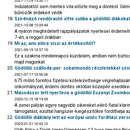
2021-11-29 15:50:11
Indulatoktól sem mentes vita előzte meg a döntést. Gém
bűnözők érdekeit védik
Szirénázó rendőrautó vitte suliba a gödöllői diákoka
2021-10-08 15:09:44
A nyáron meghirdetett rajzpályázatok nyertesei érdemel
7-én, a reggeli órákban
Mi az, ami előre viszi az értékesítőt?
2021-09-19 13:57:10
Ez a szakma mindennapos küzdelem, amiben nem biztos,
majd magunkat
Gödöllői szálloda-per: sokatmondó részletekkel szol
2021-07-17 10:56:56
675 millió forintos fizetési kötelezettsége végrehajtásá
önkormányzat, érdemi döntés október közepén esedéke
Másodszor lett nyertese a gödöllői Eszenyi Zsom
2020-12-15 18:19:59
A zenei pályán egyre nagyobb sikereket elérő fiatal kla
támogatást, ezúttal hangszer-kiegészítőkre fordíthatja 
Gödöllői diáklány lett az európai uniós fordítási v
2020-01-31 10:53:13
Oláh Réka a Török Ignác Gimnázium 17 éves tanulója Brüs