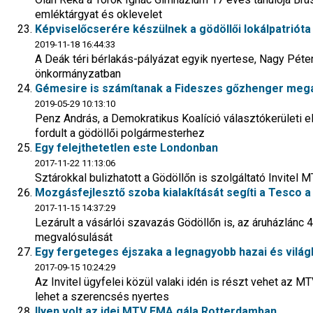
emléktárgyat és oklevelet
Képviselőcserére készülnek a gödöllői lokálpatrióta
2019-11-18 16:44:33
A Deák téri bérlakás-pályázat egyik nyertese, Nagy Péter 
önkormányzatban
Gémesire is számítanak a Fideszes gőzhenger meg
2019-05-29 10:13:10
Penz András, a Demokratikus Koalíció választókerületi e
fordult a gödöllői polgármesterhez
Egy felejthetetlen este Londonban
2017-11-22 11:13:06
Sztárokkal bulizhatott a Gödöllőn is szolgáltató Invit
Mozgásfejlesztő szoba kialakítását segíti a Tesco a
2017-11-15 14:37:29
Lezárult a vásárlói szavazás Gödöllőn is, az áruházlánc 
megvalósulását
Egy fergeteges éjszaka a legnagyobb hazai és világ
2017-09-15 10:24:29
Az Invitel ügyfelei közül valaki idén is részt vehet az MT
lehet a szerencsés nyertes
Ilyen volt az idei MTV EMA gála Rotterdamban