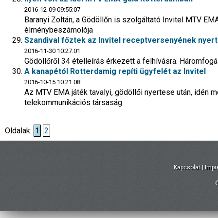
2016-12-09 09:55:07
Baranyi Zoltán, a Gödöllőn is szolgáltató Invitel MTV E
élménybeszámolója
Szandival főztek az Invitel receptversenyének nyer
2016-11-30 10:27:01
Gödöllőről 34 ételleírás érkezett a felhívásra. Háromfo
A kanapétól Rotterdamig repíti ügyfelét az Invitel
2016-10-15 10:21:08
Az MTV EMA játék tavalyi, gödöllői nyertese után, idén mo
telekommunikációs társaság
Oldalak:
1
2
Kapcsolat
|
Imp
©