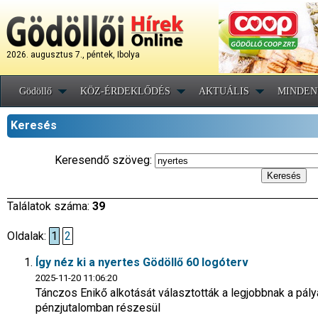
2026. augusztus 7., péntek, Ibolya
Gödöllő
KÖZ-ÉRDEKLŐDÉS
AKTUÁLIS
MINDEN
Keresés
Keresendő szöveg:
Találatok száma:
39
Oldalak:
1
2
Így néz ki a nyertes Gödöllő 60 logóterv
2025-11-20 11:06:20
Tánczos Enikő alkotását választották a legjobbnak a pály
pénzjutalomban részesül