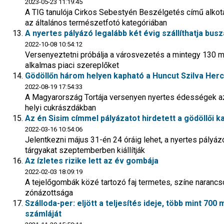
2023-05-23 11:19:45
A TIG tanulója Cirkos Sebestyén Beszélgetés című alkotás
az általános természetfotó kategóriában
A nyertes pályázó legalább két évig szállíthatja busz
2022-10-08 10:54:12
Versenyeztetni próbálja a városvezetés a mintegy 130 mi
alkalmas piaci szereplőket
Gödöllőn három helyen kapható a Huncut Szilva Her
2022-08-19 17:54:33
A Magyarország Tortája versenyen nyertes édességek az
helyi cukrászdákban
Az én Sisim címmel pályázatot hirdetett a gödöllői k
2022-03-16 10:54:06
Jelentkezni május 31-én 24 óráig lehet, a nyertes pályázó
tárgyakat szeptemberben kiállítják
Az ízletes rizike lett az év gombája
2022-02-03 18:09:19
A tejelőgombák közé tartozó faj termetes, színe narancs
zónázottsága
Szálloda-per: eljött a teljesítés ideje, több mint 700 
számláját