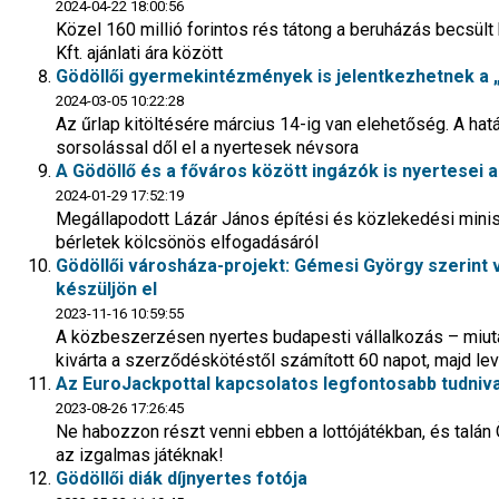
2024-04-22 18:00:56
Közel 160 millió forintos rés tátong a beruházás becs
Kft. ajánlati ára között
Gödöllői gyermekintézmények is jelentkezhetnek a „
2024-03-05 10:22:28
Az űrlap kitöltésére március 14-ig van elehetőség. A hat
sorsolással dől el a nyertesek névsora
A Gödöllő és a főváros között ingázók is nyertesei 
2024-01-29 17:52:19
Megállapodott Lázár János építési és közlekedési minisz
bérletek kölcsönös elfogadásáról
Gödöllői városháza-projekt: Gémesi György szerint 
készüljön el
2023-11-16 10:59:55
A közbeszerzésen nyertes budapesti vállalkozás – miut
kivárta a szerződéskötéstől számított 60 napot, majd lev
Az EuroJackpottal kapcsolatos legfontosabb tudniv
2023-08-26 17:26:45
Ne habozzon részt venni ebben a lottójátékban, és talá
az izgalmas játéknak!
Gödöllői diák díjnyertes fotója