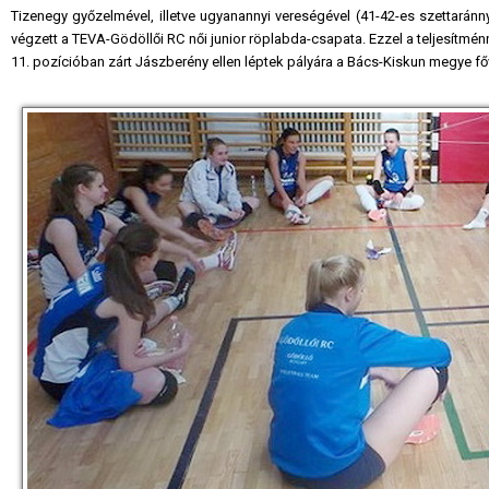
Tizenegy győzelmével, illetve ugyanannyi vereségével (41-42-es szettaránny
végzett a TEVA-Gödöllői RC női junior röplabda-csapata. Ezzel a teljesítménn
11. pozícióban zárt Jászberény ellen léptek pályára a Bács-Kiskun megye