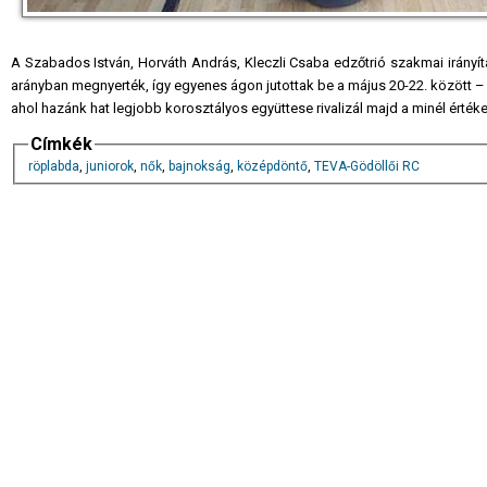
A Szabados István, Horváth András, Kleczli Csaba edzőtrió szakmai irányít
arányban megnyerték, így egyenes ágon jutottak be a május 20-22. között –
ahol hazánk hat legjobb korosztályos együttese rivalizál majd a minél érté
Címkék
röplabda
,
juniorok
,
nők
,
bajnokság
,
középdöntő
,
TEVA-Gödöllői RC