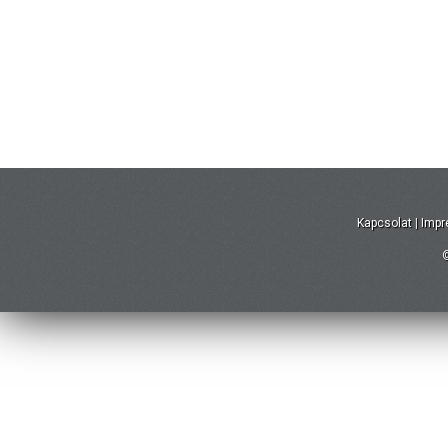
Kapcsolat
|
Imp
©