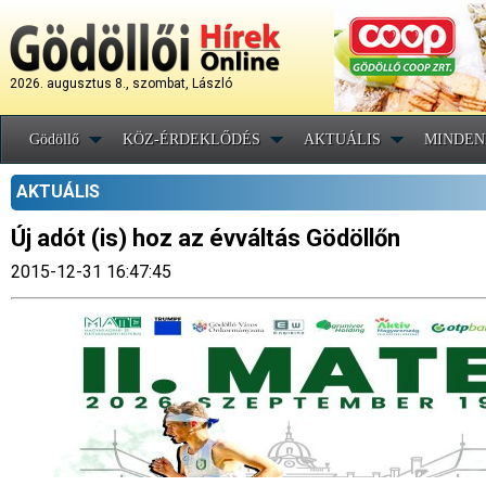
2026. augusztus 8., szombat, László
Gödöllő
KÖZ-ÉRDEKLŐDÉS
AKTUÁLIS
MINDEN
AKTUÁLIS
Új adót (is) hoz az évváltás Gödöllőn
2015-12-31 16:47:45