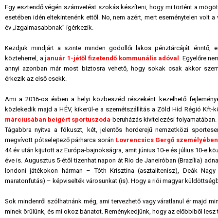
Egy esztendő végén számvetést szokás készíteni, hogy mi történt a mög
esetében idén eltekintenénk ettől. No, nem azért, mert eseménytelen volt a
év „izgalmasabbnak” ígérkezik.
Kezdjük mindjárt a szinte minden gödöllői lakos pénztárcáját érintő,
közteherrel, a
január 1-jétől fizetendő kommunális adóval
. Egyelőre nem
annyi azonban már most biztosra vehető, hogy sokak csak akkor szem
érkezik az első csekk.
Ami a 2016-os évben a helyi közbeszéd részeként kezelhető fejleményeket
közlekedik majd a HÉV, kikerül-e a szemétszállítás a Zöld Híd Régió Kft-k
márciusában beígért sportuszoda
-beruházás kivitelezési folyamatában.
Tágabbra nyitva a fókuszt, két, jelentős horderejű nemzetközi sportes
megvívott pótselejtező párharca során
Lovrencsics Gergő személyébe
44 év után kijutott az Európa-bajnokságra, amit június 10-e és július 10-e 
éve is. Augusztus 5-étől tizenhat napon át Rio de Janeiróban (Brazília) ad
londoni játékokon hárman – Tóth Krisztina (asztalitenisz), Deák Nagy Ma
maratonfutás) – képviselték városunkat (is). Hogy a riói magyar küldöttsé
Sok mindenről szólhatnánk még, ami tervezhető vagy váratlanul ér majd min
minek örülünk, és mi okoz bánatot. Reménykedjünk, hogy az előbbiből lesz 