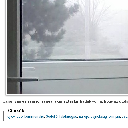
…csúnyán ez sem jó, avagy: akár azt is kiírhatták volna, hogy az uto
Címkék
új év
,
adó
,
kommunális
,
Gödöllő
,
labdarúgás
,
Európa-bajnokság
,
olimpia
,
usz