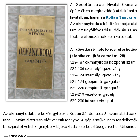
A Gödöllői Járási Hivatal Okmányi
épületében megkezdődő átalakítási m
hivatalban, hanem a
Kotlán Sándor ut
Az okmányiroda a költözés napjai alat
tart. Az ügyfélfogadási idők és az em
főbb telefonszámok sem változtak.
A következő telefonos elérhetősé
jelentkezni (körzetszám: 28):
529-187 okmányiroda központi szám
529-106 személyi igazolvány
529-124 személyi igazolvány
529-174 gépjármű igazgatás
529-220 gépjármű igazgatás
529-219 vezetői engedély
529-200 információs pult
Az okmányirodába érkező ügyfelek a Kotlán Sándor utca 3. szám alatti park
utca 1. szám alatti parkolót vehetik igénybe. A gépjárművel nem rendelkezők
buszjáratot vehetik igénybe – tájékoztatta szerkesztőségünket dr. Urbanics 
Címkék