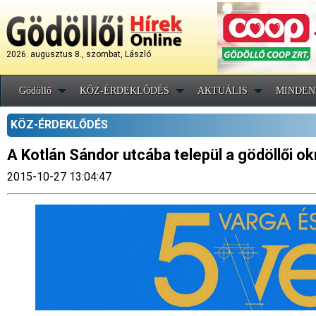
2026. augusztus 8., szombat, László
Gödöllő
KÖZ-ÉRDEKLŐDÉS
AKTUÁLIS
MINDEN
KÖZ-ÉRDEKLŐDÉS
A Kotlán Sándor utcába települ a gödöllői o
2015-10-27 13:04:47