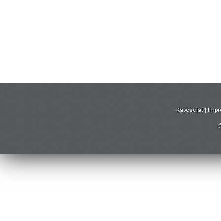
Kapcsolat
|
Imp
©