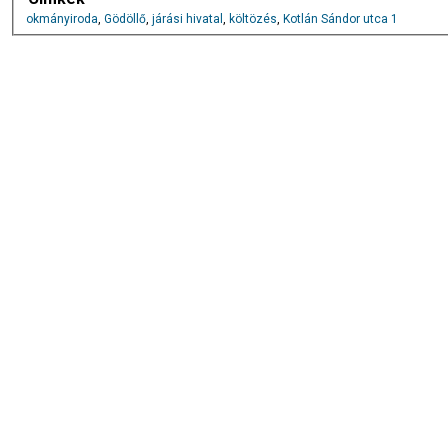
okmányiroda
,
Gödöllő
,
járási hivatal
,
költözés
,
Kotlán Sándor utca 1