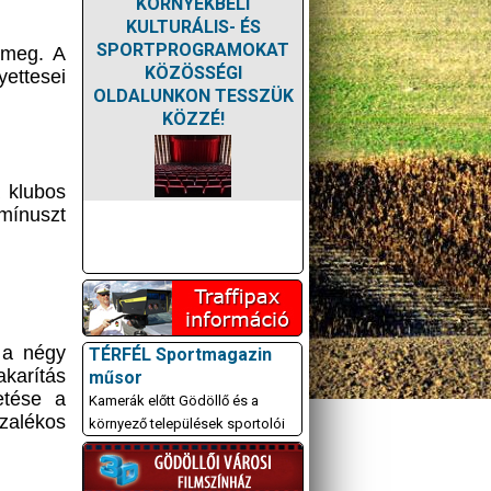
KÖRNYÉKBELI
KULTURÁLIS- ÉS
SPORTPROGRAMOKAT
 meg. A
KÖZÖSSÉGI
yettesei
OLDALUNKON TESSZÜK
KÖZZÉ!
 klubos
 mínuszt
 a négy
TÉRFÉL Sportmagazin
akarítás
műsor
etése a
Kamerák előtt Gödöllő és a
zalékos
környező települések sportolói