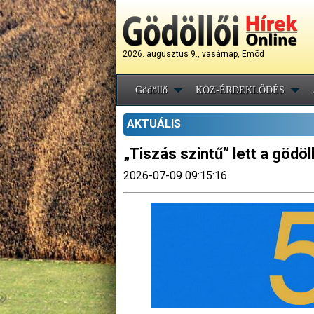
2026. augusztus 9., vasárnap, Emõd
Gödöllő
KÖZ-ÉRDEKLŐDÉS
AKTUÁLIS
„Tiszás szintű” lett a göd
2026-07-09 09:15:16