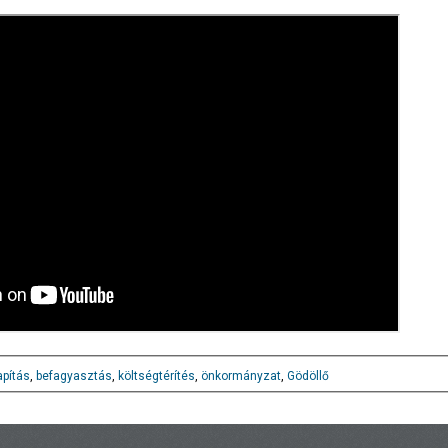
pítás
,
befagyasztás
,
költségtérítés
,
önkormányzat
,
Gödöllő