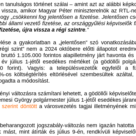
 tanulságos történet szálai – amint azt az alábbi képk
 vissza, amikor Magyar Péter miniszterelnök az RTL-n
 hogy
„csökkenni fog jelentősen a fizetése. Jelentősen c
öbbi állami vezető fizetése, az országgyűlési képviselők f
zetése, újra vissza a régi szintre
.”
elése a gyakorlatban a „jelentősen” szó vonatkozásá
„régi szint” nem a 2024 októbere előtti állapotot ered
bruttó 1.105.000 forintos alapilletmény járt havonta é
 év július 1-jétől esedékes mértéket (a gödöllői polg
0 forint). Vagyis: a településvezetők egyfelől a fi
-os költségtérítés eltörlésével szembesültek azáltal
fogadta a módosítást.
ényi változásra számítani lehetett, a gödöllői képviselőte
émesi György polgármester július 1-jétől esedékes jára
 szerint döntött
a városvezetés tagjai illetményének mi
A beharangozott jogszabály-változás nem igazán hatott
 mást, mint átírták és július 9-én, rendkívüli képviselőt