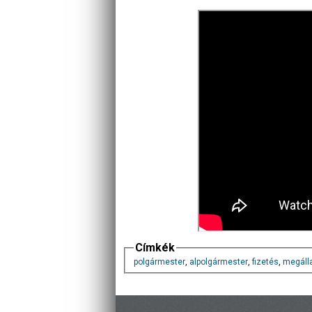
Címkék
polgármester
,
alpolgármester
,
fizetés
,
megálla