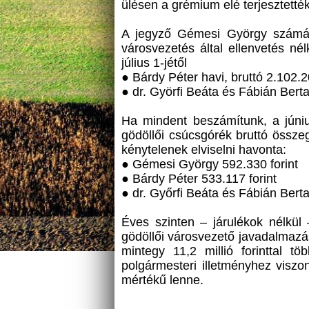
ülésen a grémium elé terjesztették
A jegyző Gémesi György számára 
városvezetés által ellenvetés nél
július 1-jétől
● Bárdy Péter havi, bruttó 2.102.20
● dr. Györfi Beáta és Fábián Bertal
Ha mindent beszámítunk, a júniu
gödöllői csúcsgórék bruttó össze
kénytelenek elviselni havonta:
● Gémesi György 592.330 forint
● Bárdy Péter 533.117 forint
● dr. Győrfi Beáta és Fábián Berta
Éves szinten – járulékok nélkül
gödöllői városvezető javadalmazás
mintegy 11,2 millió forinttal t
polgármesteri illetményhez visz
mértékű lenne.