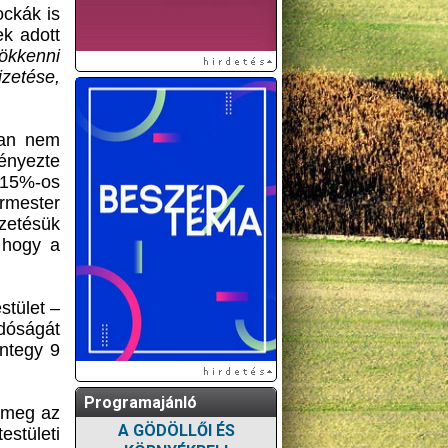
ockák is
ek adott
sökkenni
izetése,
ban nem
ményezte
s 15%-os
ármester
zetésük
, hogy a
stület –
ndóságát
ntegy 9
Programajánló
a meg az
A GÖDÖLLŐI ÉS
estületi