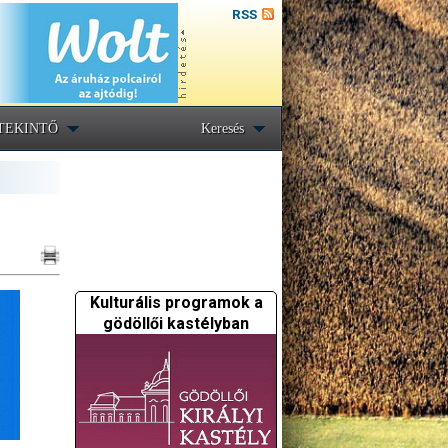
RSS
TEKINTŐ
Keresés
Kulturális programok a
gödöllői kastélyban