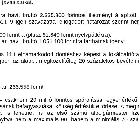
 javaslatukat.
havi, bruttó 2.335.800 forintos illetményt állapított
kül, 9 igen szavazattal elfogadott határozat szerint hel
0 forintra (plusz 61.840 forint nyelvpótlékra),
an havi, bruttó 1.051.100 forintra tarthatnak igényt.
s 11-i elhamarkodott döntéshez képest a lokálpatrióta
gben az alábbi, megközelítőleg 20 százalékos bevételi
lan 266.558 forint
 – csaknem 20 millió forintos spórolással egyenértékű
ának befagyasztása, költségtérítésük eltörlése. A megt
öbb is lehetne, ha az első számú alpolgármester fiz
onyítva nem a maximális 90, hanem a minimális 70 szá