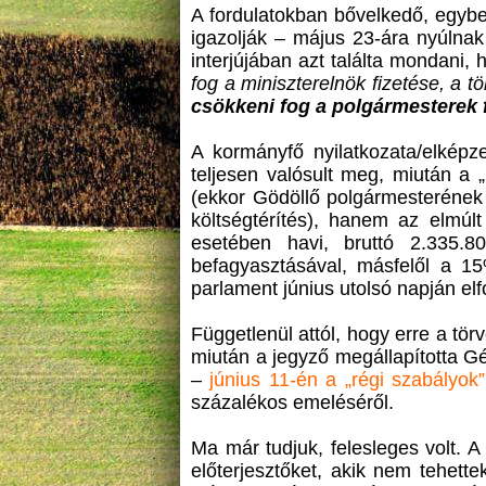
A fordulatokban bővelkedő, egyben
igazolják – május 23-ára nyúlnak
interjújában azt találta mondani,
fog a miniszterelnök fizetése, a t
csökkeni fog a polgármesterek fi
A kormányfő nyilatkozata/elképz
teljesen valósult meg, miután a 
(ekkor Gödöllő polgármesterének 
költségtérítés), hanem az elmúlt
esetében havi, bruttó 2.335.80
befagyasztásával, másfelől a 15%
parlament június utolsó napján el
Függetlenül attól, hogy erre a törv
miután a jegyző megállapította G
–
június 11-én a „régi szabályok”
százalékos emeléséről.
Ma már tudjuk, felesleges volt. 
előterjesztőket, akik nem tehettek