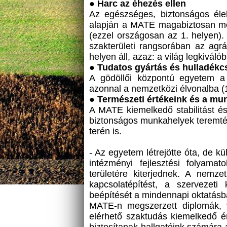
●
Harc az éhezés ellen
Az egészséges, biztonságos élelm
alapján a MATE magabiztosan meg
(ezzel országosan az 1. helyen).
szakterületi rangsorában az agrá
helyen áll, azaz: a világ legkiváló
●
Tudatos gyártás és hulladék
A gödöllői központú egyetem a 
azonnal a nemzetközi élvonalba (1
● Természeti értékeink és a m
A MATE kiemelkedő stabilitást és 
biztonságos munkahelyek teremtése
terén is.
- Az egyetem létrejötte óta, de 
intézményi fejlesztési folyam
területére kiterjednek. A nemze
kapcsolatépítést, a szervezeti 
beépítését a mindennapi oktatásba
MATE-n megszerzett diplomák, v
elérhető szaktudás kiemelkedő é