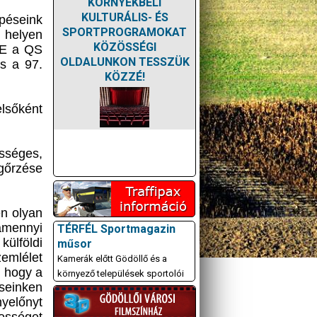
KÖRNYÉKBELI
KULTURÁLIS- ÉS
épéseink
SPORTPROGRAMOKAT
 helyen
KÖZÖSSÉGI
ATE a QS
OLDALUNKON TESSZÜK
is a 97.
KÖZZÉ!
lsőként
ességes,
egőrzése
en olyan
amennyi
TÉRFÉL Sportmagazin
ülföldi
műsor
emlélet
Kamerák előtt Gödöllő és a
, hogy a
környező települések sportolói
seinken
yelőnyt