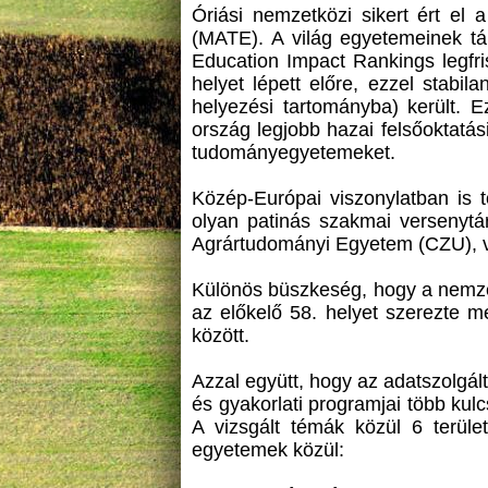
Óriási nemzetközi sikert ért el
(MATE). A világ egyetemeinek tá
Education Impact Rankings legfri
helyet lépett előre, ezzel stabi
helyezési tartományba) került. 
ország legjobb hazai felsőoktatás
tudományegyetemeket.
Közép-Európai viszonylatban is 
olyan patinás szakmai versenytá
Agrártudományi Egyetem (CZU), 
Különös büszkeség, hogy a nemze
az előkelő 58. helyet szerezte 
között.
Azzal együtt, hogy az adatszolgál
és gyakorlati programjai több kul
A vizsgált témák közül 6 terü
egyetemek közül: