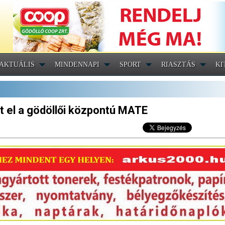
AKTUÁLIS
MINDENNAPI
SPORT
RIASZTÁS
KI
rt el a gödöllői központú MATE