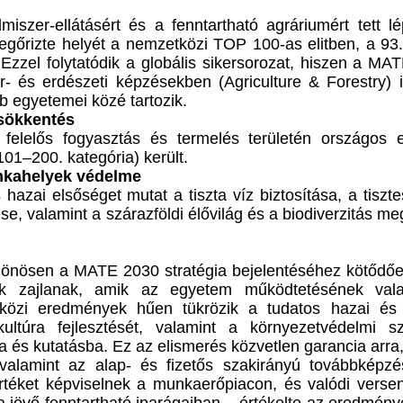
iszer-ellátásért és a fenntartható agráriumért tett l
őrizte helyét a nemzetközi TOP 100-as elitben, a 93.
 Ezzel folytatódik a globális sikersorozat, hiszen a M
r- és erdészeti képzésekben (Agriculture & Forestry) 
bb egyetemei közé tartozik.
csökkentés
felelős fogyasztás és termelés területén országos e
01–200. kategória) került.
unkahelyek védelme
hazai elsőséget mutat a tiszta víz biztosítása, a tiszt
, valamint a szárazföldi élővilág és a biodiverzitás m
különösen a MATE 2030 stratégia bejelentéséhez kötődő
atok zajlanak, amik az egyetem működtetésének val
tközi eredmények hűen tükrözik a tudatos hazai és k
kultúra fejlesztését, valamint a környezetvédelmi sz
 és kutatásba. Ez az elismerés közvetlen garancia arra
alamint az alap- és fizetős szakirányú továbbképzé
rtéket képviselnek a munkaerőpiacon, és valódi versen