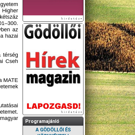
Egyetem
 Higher
 kétszáz
201–300.
yben az
 a hazai
 térség
ai Cseh
 a MATE
yetemek
utatásai
yetemet.
 magyar
Programajánló
A GÖDÖLLŐI ÉS