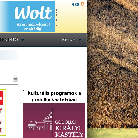
RSS
TEKINTŐ
Keresés
Kulturális programok a
gödöllői kastélyban