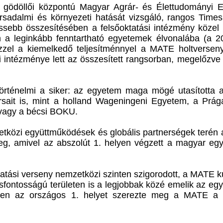
 a gödöllői központú Magyar Agrár- és Élettudományi 
rsadalmi és környezeti hatását vizsgáló, rangos Times
ssebb összesítésében a felsőoktatási intézmény közel
lan a leginkább fenntartható egyetemek élvonalába (a 
Ezzel a kiemelkedő teljesítménnyel a MATE holtversen
i intézménye lett az összesített rangsorban, megelőzve
történelmi a siker: az egyetem maga mögé utasította a
rsait is, mint a holland Wageningeni Egyetem, a Prág
vagy a bécsi BOKU.
tközi együttműködések és globális partnerségek terén
meg, amivel az abszolút 1. helyen végzett a magyar eg
tatási verseny nemzetközi szinten szigorodott, a MATE k
csfontosságú területen is a legjobbak közé emelik az eg
leten az országos 1. helyet szerezte meg a MATE a