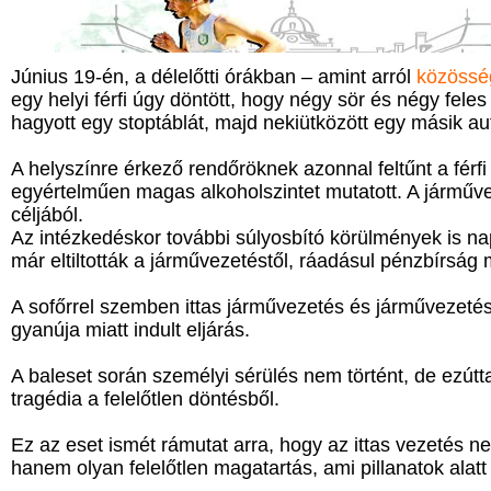
Június 19-én, a délelőtti órákban – amint arról
közösség
egy helyi férfi úgy döntött, hogy négy sör és négy feles
hagyott egy stoptáblát, majd nekiütközött egy másik au
A helyszínre érkező rendőröknek azonnal feltűnt a fér
egyértelműen magas alkoholszintet mutatott. A járművez
céljából.
Az intézkedéskor további súlyosbító körülmények is nap
már eltiltották a járművezetéstől, ráadásul pénzbírság 
A sofőrrel szemben ittas járművezetés és járművezetés a
gyanúja miatt indult eljárás.
A baleset során személyi sérülés nem történt, de ezútt
tragédia a felelőtlen döntésből.
Ez az eset ismét rámutat arra, hogy az ittas vezetés n
hanem olyan felelőtlen magatartás, ami pillanatok alat