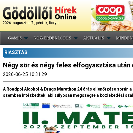
2026. augusztus 7., péntek, Ibolya
Gödöllő
KÖZ-ÉRDEKLŐDÉS
AKTUÁLIS
MINDEN
RIASZTÁS
Négy sör és négy feles elfogyasztása után o
2026-06-25 10:31:29
A Roadpol Alcohol & Drugs Marathon 24 órás ellenőrzése során a 
szemben intézkedtek, aki súlyosan megszegte a közlekedési szabá