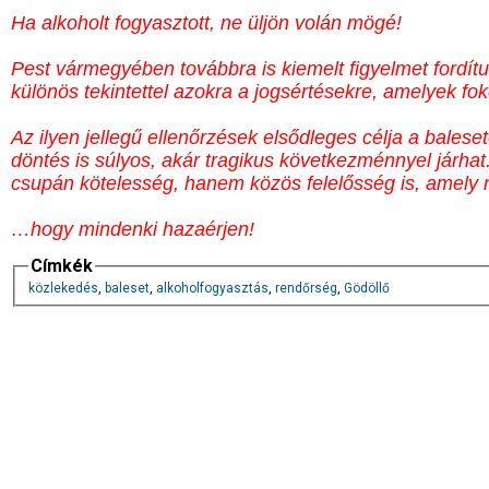
Ha alkoholt fogyasztott, ne üljön volán mögé!
Pest vármegyében továbbra is kiemelt figyelmet fordít
különös tekintettel azokra a jogsértésekre, amelyek fok
Az ilyen jellegű ellenőrzések elsődleges célja a balese
döntés is súlyos, akár tragikus következménnyel járha
csupán kötelesség, hanem közös felelősség is, amely m
…hogy mindenki hazaérjen!
Címkék
közlekedés
,
baleset
,
alkoholfogyasztás
,
rendőrség
,
Gödöllő