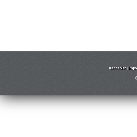
Kapcsolat
|
Imp
©