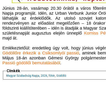
Június 28-án, vasárnap 20.30 órától a város főte
Napja programját. Idén, az Urban Verbunk Junior Ör
láthatják az érdeklődők. Az utolsó szovjet kato
rendezvényen az előadást megelőzően – 18 órakor
földszinti kiállítóterében – idén is átadják a Magyar S
születésnapját augusztus elején ünneplő
Korniss Pé
majd át.
Emlékeztetőül: eredetileg úgy volt, hogy június vé
Gödöllőre érkezik a Csíksomlyói passió
, aminek bemu
Május 18-án azonban Gémesi György polgármester
Passió gödöllői bemutatásából
.
Címkék
Magyar Szabadság Napja
,
2026
,
főtér
,
Gödöllő