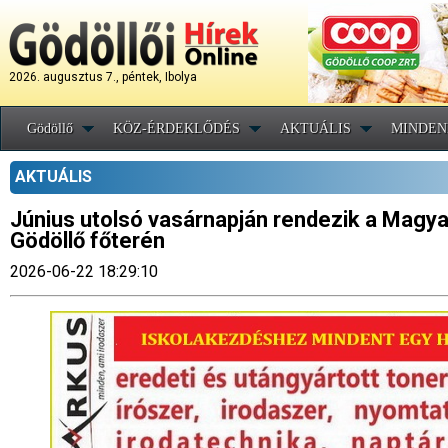
2026. augusztus 7., péntek, Ibolya
Gödöllő
KÖZ-ÉRDEKLŐDÉS
AKTUÁLIS
MINDEN
AKTUÁLIS
Június utolsó vasárnapján rendezik a Magy
Gödöllő főterén
2026-06-22 18:29:10