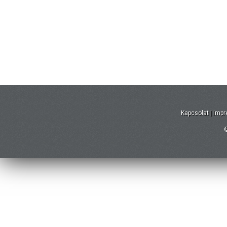
Kapcsolat
|
Imp
©