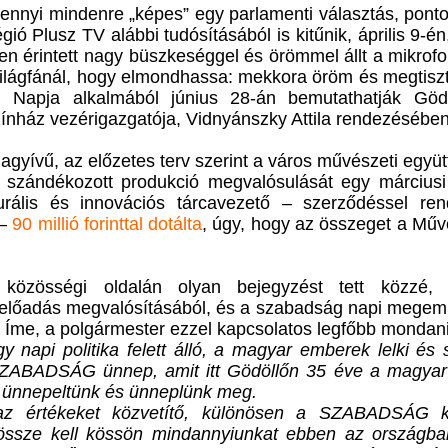
ennyi mindenre „képes” egy parlamenti választás, pont
 Plusz TV alábbi tudósításából is kitűnik, április 9-é
en érintett nagy büszkeséggel és örömmel állt a mikro
t Világfánál, hogy elmondhassa: mekkora öröm és megtiszt
Napja alkalmából június 28-án bemutathatják Göd
ínház vezérigazgatója, Vidnyánszky Attila rendezésében
nagyívű, az előzetes terv szerint a város művészeti együt
i szándékozott produkció megvalósulását egy márciusi
urális és innovációs tárcavezető – szerződéssel ren
 –
90 millió forinttal dotálta
, úgy, hogy az összeget a Mű
özösségi oldalán olyan bejegyzést tett közzé,
az előadás megvalósításából, és a szabadság napi mege
z. Íme, a polgármester ezzel kapcsolatos legfőbb mondani
napi politika felett álló, a magyar emberek lelki és 
ZABADSÁG ünnep, amit itt Gödöllőn 35 éve a magyar 
l ünnepeltünk és ünneplünk meg.
az értékeket közvetítő, különösen a SZABADSÁG 
össze kell kössön mindannyiunkat ebben az országba