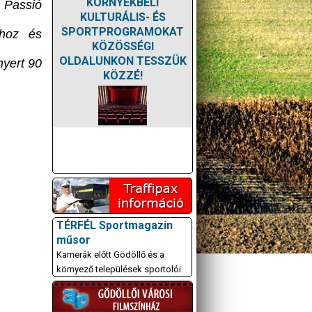
KÖRNYÉKBELI
 Passió
KULTURÁLIS- ÉS
SPORTPROGRAMOKAT
ihoz és
KÖZÖSSÉGI
OLDALUNKON TESSZÜK
yert 90
KÖZZÉ!
TÉRFÉL Sportmagazin
műsor
Kamerák előtt Gödöllő és a
környező települések sportolói