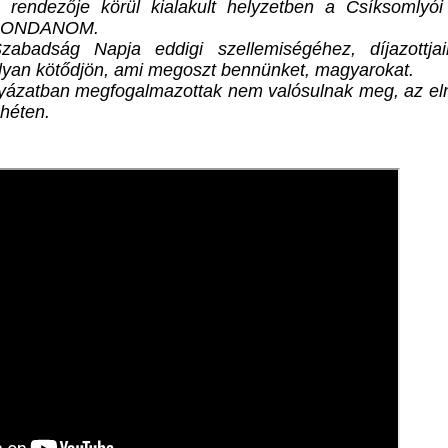
 rendezője körül kialakult helyzetben a Csíksomlyói
L MONDANOM.
badság Napja eddigi szellemiségéhez, díjazottja
lyan kötődjön, ami megoszt bennünket, magyarokat.
lyázatban megfogalmazottak nem valósulnak meg, az eln
héten.