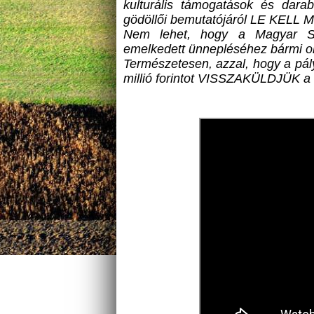
kulturális támogatások és darab
gödöllői bemutatójáról LE KEL
Nem lehet, hogy a Magyar Sza
emelkedett ünnepléséhez bármi o
Természetesen, azzal, hogy a pá
millió forintot VISSZAKÜLDJÜK a 