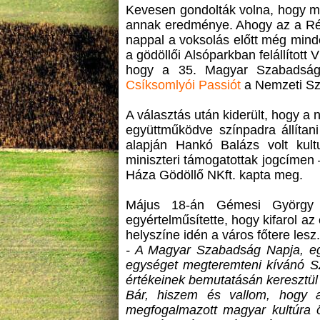
Kevesen gondolták volna, hogy m
annak eredménye. Ahogy az a Régió
nappal a voksolás előtt még mind
a gödöllői Alsóparkban felállítot
hogy a 35. Magyar Szabadság 
Csíksomlyói Passiót
a Nemzeti Sz
A választás után kiderült, hogy a 
együttműködve színpadra állítan
alapján Hankó Balázs volt kult
miniszteri támogatottak jogcímen
Háza Gödöllő NKft. kapta meg.
Május 18-án Gémesi György k
egyértelműsítette, hogy kifarol 
helyszíne idén a város főtere les
- A Magyar Szabadság Napja, egy 
egységet megteremteni kívánó S
értékeinek bemutatásán keresztü
Bár, hiszem és vallom, hogy 
megfogalmazott magyar kultúra 