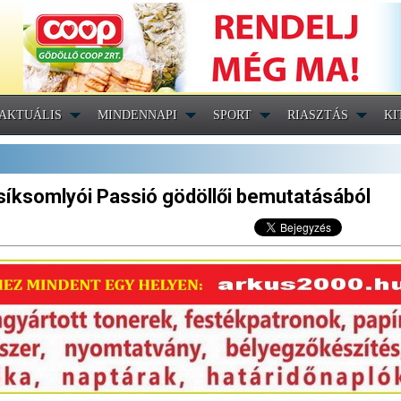
AKTUÁLIS
MINDENNAPI
SPORT
RIASZTÁS
KI
síksomlyói Passió gödöllői bemutatásából