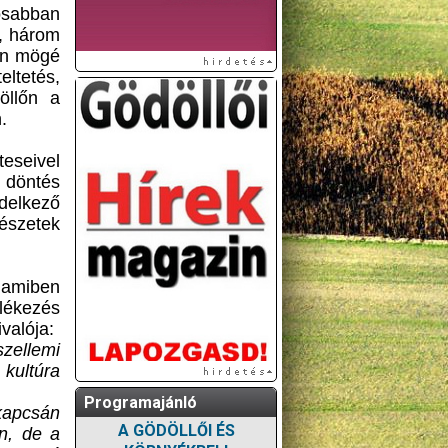
osabban
n, három
fon mögé
eltetés,
öllőn a
.
teseivel
 döntés
delkező
vészetek
 amiben
mlékezés
valója:
szellemi
kultúra
Programajánló
kapcsán
A GÖDÖLLŐI ÉS
n, de a