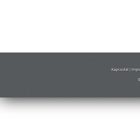
Kapcsolat
|
Imp
©