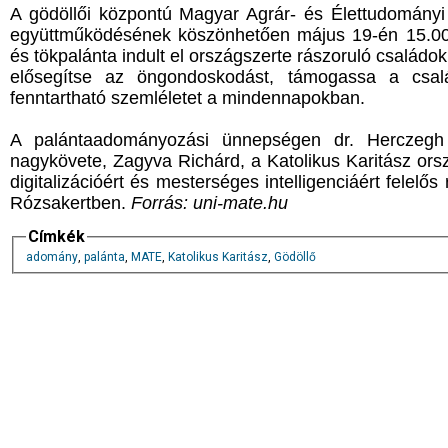
A gödöllői központú Magyar Agrár- és Élettudomány
együttműködésének köszönhetően május 19-én 15.000 
és tökpalánta indult el országszerte rászoruló család
elősegítse az öngondoskodást, támogassa a csalá
fenntartható szemléletet a mindennapokban.
A palántaadományozási ünnepségen dr. Herczegh An
nagykövete, Zagyva Richárd, a Katolikus Karitász or
digitalizációért és mesterséges intelligenciáért felelős
Rózsakertben.
Forrás: uni-mate.hu
Címkék
adomány
,
palánta
,
MATE
,
Katolikus Karitász
,
Gödöllő