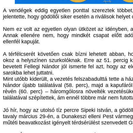
A vendégek eddig egyetlen ponttal szereztek többet
jelentette, hogy gödöllői siker esetén a riválisok helyet 
Nem ez volt az egyetlen olyan ütközet az idényben, a
Annak ellenére nem, hogy mindkét csapat előtt ad
ellenfél kapuját.
A térfélcserét követően csak bízni lehetett abban, 
okoz a helyszínen szurkolóknak. Erre az 51. percig k
bevetett Fellegi Nándor jól ismerte fel azt, hogy az el
sarokba lehet juttatni.
Mint utóbb kiderült, a vezetés felszabadulttá tette a ház
Nándor újabb találatával (58. perc), majd a kapufáró
révén (60. perc) – háromgólosra növelték vezetésü
találatával szépítettek, ám ennél többre már nem futott
Jó hír, hogy az utolsó tíz percre Sipeki István, a gödö
tavaly március 29-én, a Dunakeszi elleni Pest vármeg
műtéti beavatkozást igényelt térdsérülést szenvedett 