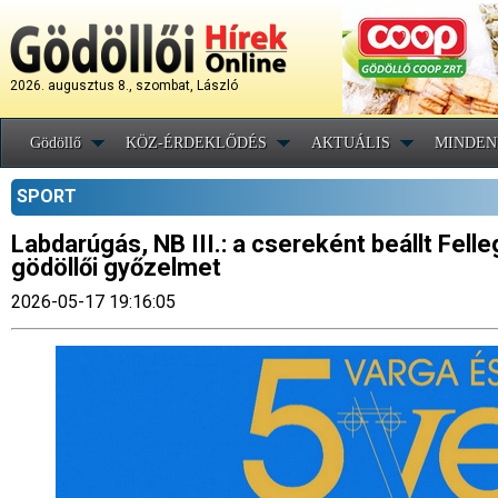
2026. augusztus 8., szombat, László
Gödöllő
KÖZ-ÉRDEKLŐDÉS
AKTUÁLIS
MINDEN
SPORT
Labdarúgás, NB III.: a csereként beállt Fell
gödöllői győzelmet
2026-05-17 19:16:05