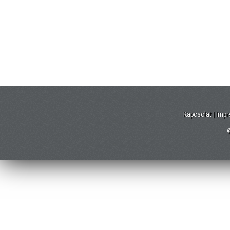
Kapcsolat
|
Imp
©