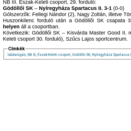
NB III. Észak-Keleti csoport, 29. forduló:
Gödöllői SK
–
Nyíregyháza Spartacus II. 3-1
(0-0)
Gólszerzők: Fellegi Nándor (2), Nagy Zoltán, illetve Tö
Huszonkilenc forduló után a Gödöllői SK csapata 3
helyen
áll a csoportban.
Következik: Gödöllői SK – Kisvárda Master Good II. m
Keleti csoport 30. forduló), Szűcs Lajos sportcentrum.
Címkék
labdarúgás
,
NB III
,
Észak-Keleti csoport
,
Gödöllői SK
,
Nyíregyháza Spartacus I