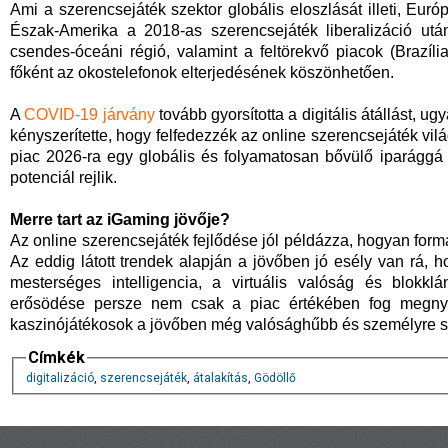
Ami a szerencsejáték szektor globális eloszlását illeti, Euró
Észak-Amerika a 2018-as szerencsejáték liberalizáció után
csendes-óceáni régió, valamint a feltörekvő piacok (Brazíli
főként az okostelefonok elterjedésének köszönhetően.
A
COVID-19 járvány
tovább gyorsította a digitális átállást, u
kényszerítette, hogy felfedezzék az online szerencsejáték vil
piac 2026-ra egy globális és folyamatosan bővülő iparággá 
potenciál rejlik.
Merre tart az iGaming jövője?
Az online szerencsejáték fejlődése jól példázza, hogyan form
Az eddig látott trendek alapján a jövőben jó esély van rá,
mesterséges intelligencia, a virtuális valóság és blokklá
erősödése persze nem csak a piac értékében fog megnyilv
kaszinójátékosok a jövőben még valósághűbb és személyre s
Címkék
digitalizáció
,
szerencsejáték
,
átalakítás
,
Gödöllő