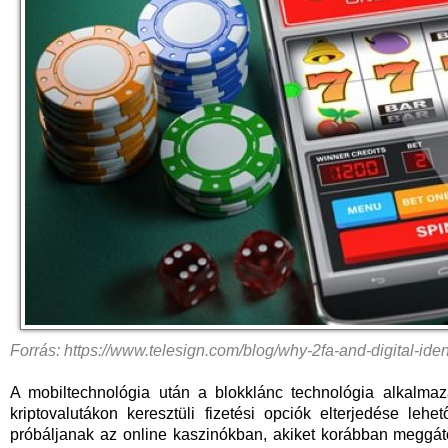
Forrás: https://www.telesign.com/blog/why-2fa-and-digital-iden
A mobiltechnológia után a blokklánc technológia alkalma
kriptovalutákon keresztüli fizetési opciók elterjedése leh
próbáljanak az online kaszinókban, akiket korábban meggáto