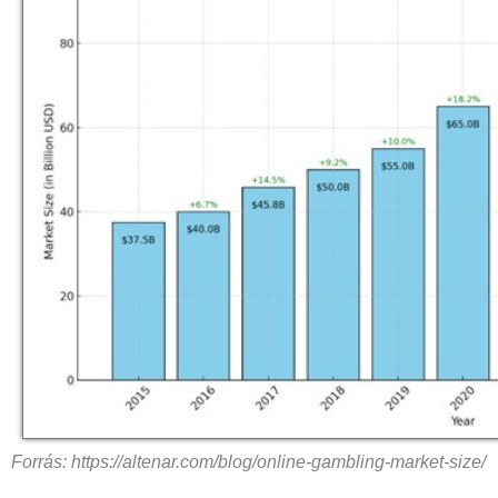
Forrás: https://altenar.com/blog/online-gambling-market-size/