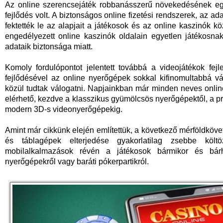
Az online szerencsejáték robbanásszerű növekedésének egy
fejlődés volt. A biztonságos online fizetési rendszerek, az ad
fektették le az alapjait a játékosok és az online kaszinók kö
engedélyezett online kaszinók oldalain egyetlen játékosn
adataik biztonsága miatt.
Komoly fordulópontot jelentett továbbá a videojátékok fejl
fejlődésével az online nyerőgépek sokkal kifinomultabbá vá
közül tudtak válogatni. Napjainkban már minden neves onlin
elérhető, kezdve a klasszikus gyümölcsös nyerőgépektől, a 
modern 3D-s videonyerőgépekig.
Amint már cikkünk elején említettük, a következő mérföldkövet
és táblagépek elterjedése gyakorlatilag zsebbe költ
mobilalkalmazások révén a játékosok bármikor és bárho
nyerőgépekről vagy baráti pókerpartikról.