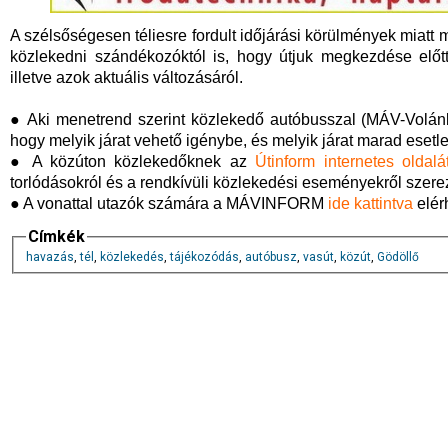
A szélsőségesen téliesre fordult időjárási körülmények miatt
közlekedni szándékozóktól is, hogy útjuk megkezdése előtt
illetve azok aktuális változásáról.
● Aki menetrend szerint közlekedő autóbusszal (MÁV-Volán
hogy melyik járat vehető igénybe, és melyik járat marad esetle
● A közúton közlekedőknek az
Útinform internetes oldal
torlódásokról és a rendkívüli közlekedési eseményekről szere
● A vonattal utazók számára a MÁVINFORM
ide kattintva
elérh
Címkék
havazás
,
tél
,
közlekedés
,
tájékozódás
,
autóbusz
,
vasút
,
közút
,
Gödöllő