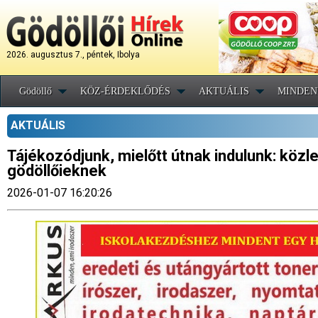
2026. augusztus 7., péntek, Ibolya
Gödöllő
KÖZ-ÉRDEKLŐDÉS
AKTUÁLIS
MINDEN
AKTUÁLIS
Tájékozódjunk, mielőtt útnak indulunk: köz
gödöllőieknek
2026-01-07 16:20:26