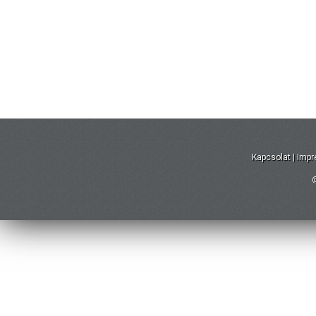
Kapcsolat
|
Imp
©