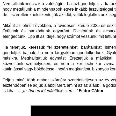
Nem állunk messze a valóságtól, ha azt gondoljuk: a karács
hogy megállunk a mindennapok egyre inkább feszültséggel tel
de – szeretteinknek szenteljük az időt, velük foglalkozunk, segí
Miként az elmúlt években, a rövidesen záruló 2025-ös eszte
Örültünk és bánkódtunk egyaránt. Dicsértünk és acsar
elengedtünk. Épp itt az ideje, hogy számot vessünk: mit tettün
Ha tehetjük, keressük fel szeretteinket, barátainkat, ism
gondoljuk bajnak, ha nem tárgyakban gondolkodunk. Gyakr
másikra. Meghallgatjuk egymást. Éreztetjük a másikkal
közvetítünk személyesen, és nem a kor technikai vívmány
kattintással vagy böködéssel, netán megkurtított, bizonyos ko
Teljen minél több ember számára szeretetteljesen az év vé
esztendőben se adjuk alább! Mert, amint az az alábbi, a gödöl
is kihallik:
„az ünnep tőled/tőlünk szép…”
Fedor Gábor