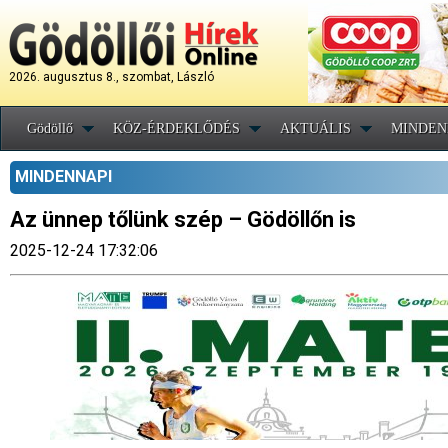
2026. augusztus 8., szombat, László
Gödöllő
KÖZ-ÉRDEKLŐDÉS
AKTUÁLIS
MINDEN
MINDENNAPI
Az ünnep tőlünk szép – Gödöllőn is
2025-12-24 17:32:06