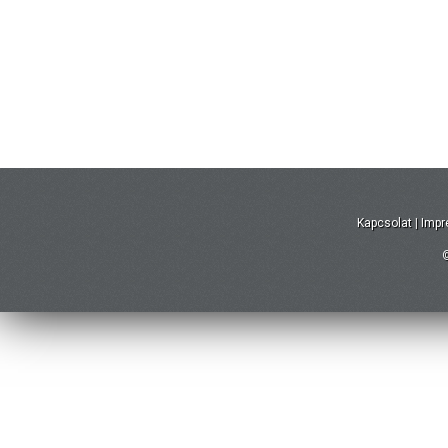
Kapcsolat
|
Imp
©