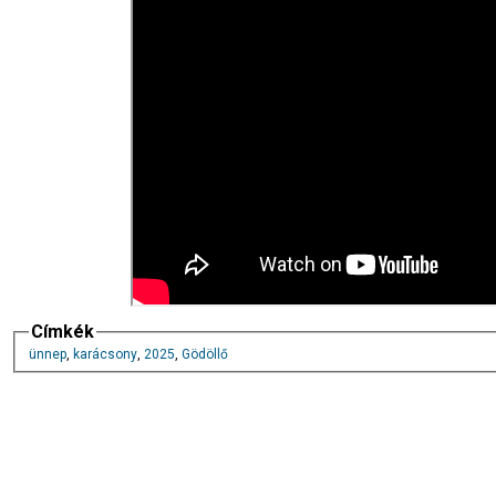
Címkék
ünnep
,
karácsony
,
2025
,
Gödöllő