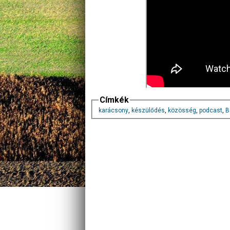
Címkék
karácsony
,
készülődés
,
közösség
,
podcast
,
B