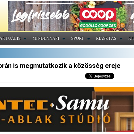
AKTUÁLIS
MINDENNAPI
SPORT
RIASZTÁS
KI
orán is megmutatkozik a közösség ereje