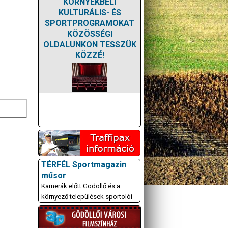
KÖRNYÉKBELI
KULTURÁLIS- ÉS
SPORTPROGRAMOKAT
KÖZÖSSÉGI
OLDALUNKON TESSZÜK
KÖZZÉ!
TÉRFÉL Sportmagazin
műsor
Kamerák előtt Gödöllő és a
környező települések sportolói