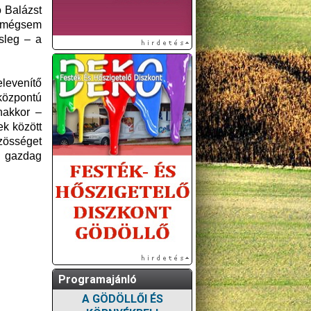
 Balázst
, mégsem
sleg – a
elevenítő
központú
nakkor –
ek között
zösséget
n gazdag
Programajánló
A GÖDÖLLŐI ÉS