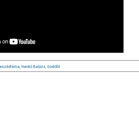
eszédtéma
,
Hankó Balázs
,
Gödöllő