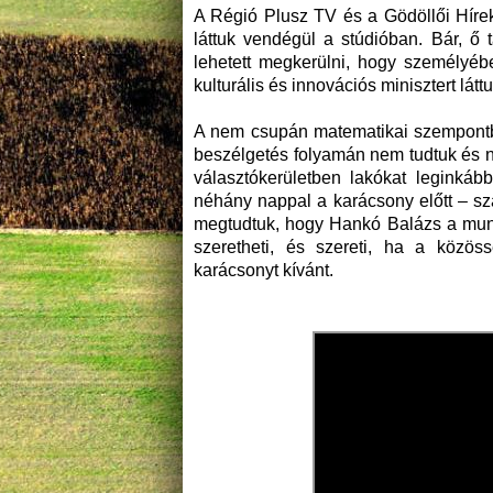
A Régió Plusz TV és a Gödöllői Hír
láttuk vendégül a stúdióban. Bár, ő
lehetett megkerülni, hogy személyéb
kulturális és innovációs minisztert lát
A nem csupán matematikai szempontból
beszélgetés folyamán nem tudtuk és n
választókerületben lakókat leginkább
néhány nappal a karácsony előtt – sz
megtudtuk, hogy Hankó Balázs a munk
szeretheti, és szereti, ha a közö
karácsonyt kívánt.