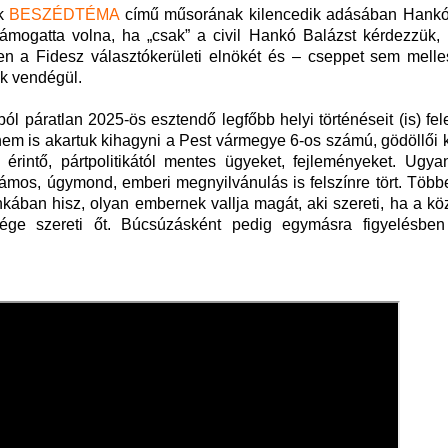
ek
BESZÉDTÉMA
című műsorának kilencedik adásában Hankó
 támogatta volna, ha „csak” a civil Hankó Balázst kérdezzük
en a Fidesz választókerületi elnökét és – cseppet sem melle
tuk vendégül.
 páratlan 2025-ös esztendő legfőbb helyi történéseit (is) fel
em is akartuk kihagyni a Pest vármegye 6-os számú, gödöllői 
 érintő, pártpolitikától mentes ügyeket, fejleményeket. Ugya
ámos, úgymond, emberi megnyilvánulás is felszínre tört. Több
ában hisz, olyan embernek vallja magát, aki szereti, ha a kö
ssége szereti őt. Búcsúzásként pedig egymásra figyelésbe