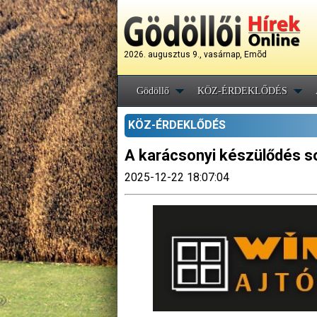
2026. augusztus 9., vasárnap, Emõd
Gödöllő
KÖZ-ÉRDEKLŐDÉS
KÖZ-ÉRDEKLŐDÉS
A karácsonyi készülődés s
2025-12-22 18:07:04