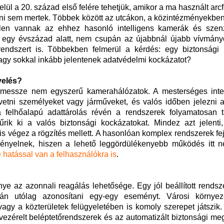
elül a 20. század első felére tehetjük, amikor a ma használt arc
i sem mertek. Többek között az utcákon, a közintézményekben,
elen vannak az ehhez hasonló intelligens kamerák és szen
el egy évszázad alatt, nem csupán az újabbnál újabb vívmányo
rendszert is. Többekben felmerül a kérdés: egy biztonsági 
agy sokkal inkább jelentenek adatvédelmi kockázatot?
yelés?
 messze nem egyszerű kamerahálózatok. A mesterséges intel
vetni személyeket vagy járműveket, és valós időben jelezni 
felhőalapú adattárolás révén a rendszerek folyamatosan t
rik ki a valós biztonsági kockázatokat. Mindez azt jelenti
is végez a rögzítés mellett. A hasonlóan komplex rendszerek fe
igényelnek, hiszen a lehető leggördülékenyebb működés itt 
 hatással van a felhasználókra is
.
őnye az azonnali reagálás lehetősége. Egy jól beállított rends
n utólag azonosítani egy-egy eseményt. Városi környe
agy a közterületek felügyeletében is komoly szerepet játszik. 
-vezérelt beléptetőrendszerek és az automatizált biztonsági m