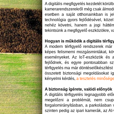
A digitális megfigyelés kezdetét körülb
kamerarendszerekről még csak álmodn
esetben a saját otthonainkban is j
technológia gyors fejlődésével, köz
nehéz követni, hanem a jogi háttér
tekintsünk a megfigyelő eszközökre, v
Hogyan is működik a digitális térfig
A modern térfigyelő rendszerek már
képes felismerni mozgásmintákat, kö
eseményeket. Az IoT-eszközök és a 
fejlődnek, és egyre pontosabban szű
térfigyelés ma már döntéselőkészítést 
összetett biztonsági megoldásokat 
kényelmi kérdés,
a tesztelés minősége
A biztonság ígérete, valódi előnyök
A digitális térfigyelés legnagyobb el
megelőzni a problémát, nem csupá
forgalomirányításban, a parkolásban v
szinten pedig az ipari kamerák, az AI