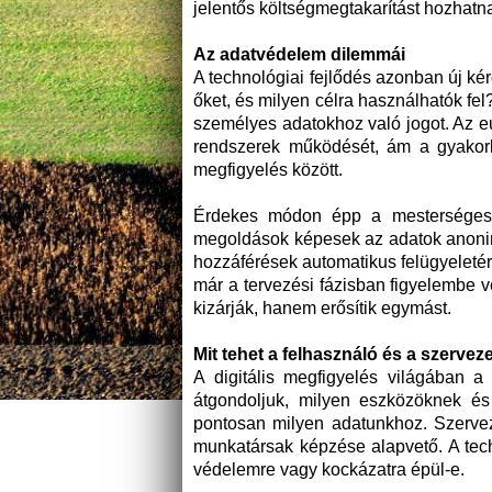
jelentős költségmegtakarítást hozhatn
Az adatvédelem dilemmái
A technológiai fejlődés azonban új kér
őket, és milyen célra használhatók fe
személyes adatokhoz való jogot. Az e
rendszerek működését, ám a gyakorl
megfigyelés között.
Érdekes módon épp a mesterséges i
megoldások képesek az adatok anonimi
hozzáférések automatikus felügyeletére
már a tervezési fázisban figyelembe 
kizárják, hanem erősítik egymást.
Mit tehet a felhasználó és a szervez
A digitális megfigyelés világában 
átgondoljuk, milyen eszközöknek é
pontosan milyen adatunkhoz. Szervez
munkatársak képzése alapvető. A tec
védelemre vagy kockázatra épül-e.