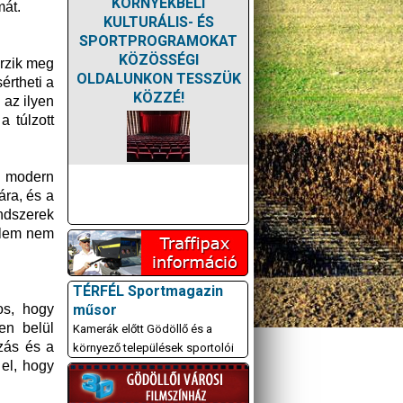
KÖRNYÉKBELI
mát.
KULTURÁLIS- ÉS
SPORTPROGRAMOKAT
KÖZÖSSÉGI
őrzik meg
OLDALUNKON TESSZÜK
értheti a
KÖZZÉ!
az ilyen
 túlzott
A modern
ára, és a
endszerek
elem nem
TÉRFÉL Sportmagazin
műsor
os, hogy
en belül
Kamerák előtt Gödöllő és a
zás és a
környező települések sportolói
el, hogy