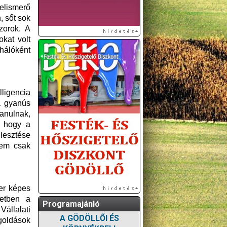
felismerő
 sőt sok
zorok. A
kat volt
hálóként
ligencia
a gyanús
anulnak,
, hogy a
jlesztése
nem csak
zer képes
zetben a
Programajánló
Vállalati
A GÖDÖLLŐI ÉS
egoldások