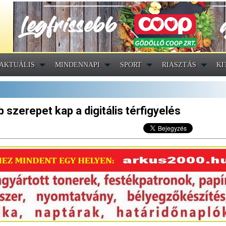
AKTUÁLIS
MINDENNAPI
SPORT
RIASZTÁS
KI
 szerepet kap a digitális térfigyelés