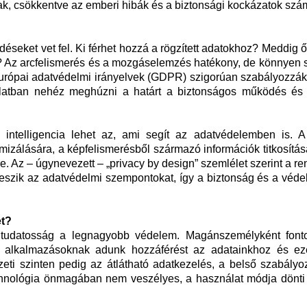
ak, csökkentve az emberi hibák és a biztonsági kockázatok szá
déseket vet fel. Ki férhet hozzá a rögzített adatokhoz? Meddig 
l? Az arcfelismerés és a mozgáselemzés hatékony, de könnyen s
urópai adatvédelmi irányelvek (GDPR) szigorúan szabályozzák 
atban nehéz meghúzni a határt a biztonságos működés és a
ntelligencia lehet az, ami segít az adatvédelemben is. 
zálására, a képfelismerésből származó információk titkosítás
. Az – úgynevezett – „privacy by design” szemlélet szerint a r
veszik az adatvédelmi szempontokat, így a biztonság és a véd
et?
a tudatosság a legnagyobb védelem. Magánszemélyként font
s alkalmazásoknak adunk hozzáférést az adatainkhoz és ez
eti szinten pedig az átlátható adatkezelés, a belső szabályo
hnológia önmagában nem veszélyes, a használat módja dönti 