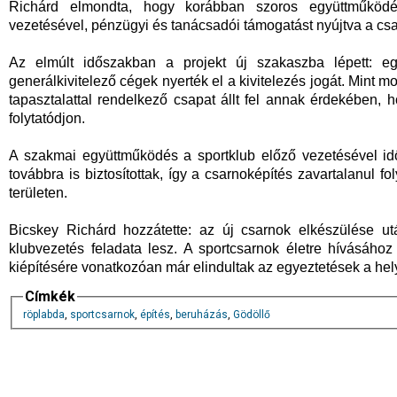
Richárd elmondta, hogy korábban szoros együttműköd
vezetésével, pénzügyi és tanácsadói támogatást nyújtva a c
Az elmúlt időszakban a projekt új szakaszba lépett: egy
generálkivitelező cégek nyerték el a kivitelezés jogát. Mint 
tapasztalattal rendelkező csapat állt fel annak érdekében
folytatódjon.
A szakmai együttműködés a sportklub előző vezetésével id
továbbra is biztosítottak, így a csarnoképítés zavartalanul fo
területen.
Bicskey Richárd hozzátette: az új csarnok elkészülése u
klubvezetés feladata lesz. A sportcsarnok életre hívásáh
kiépítésére vonatkozóan már elindultak az egyeztetések a hely
Címkék
röplabda
,
sportcsarnok
,
építés
,
beruházás
,
Gödöllő