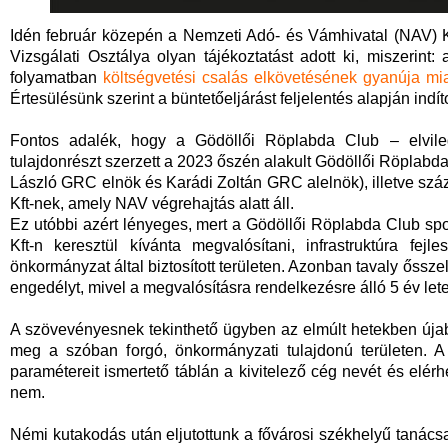
Idén február közepén a Nemzeti Adó- és Vámhivatal (NAV)
Vizsgálati Osztálya olyan tájékoztatást adott ki, miszerint:
folyamatban
költségvetési csalás elkövetésének gyanúja mia
Értesülésünk szerint a büntetőeljárást feljelentés alapján indí
Fontos adalék, hogy a Gödöllői Röplabda Club – elvile
tulajdonrészt szerzett a 2023 őszén alakult Gödöllői Röplabd
László GRC elnök és Karádi Zoltán GRC alelnök), illetve szá
Kft-nek, amely NAV végrehajtás alatt áll.
Ez utóbbi azért lényeges, mert a Gödöllői Röplabda Club sp
Kft-n keresztül kívánta megvalósítani, infrastruktúra fej
önkormányzat által biztosított területen. Azonban tavaly őssze
engedélyt, mivel a megvalósításra rendelkezésre álló 5 év lete
A szövevényesnek tekinthető ügyben az elmúlt hetekben újab
meg a szóban forgó, önkormányzati tulajdonú területen. A
paramétereit ismertető táblán a kivitelező cég nevét és elérh
nem.
Némi kutakodás után eljutottunk a fővárosi székhelyű tanác