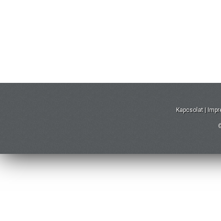
Kapcsolat
|
Imp
©