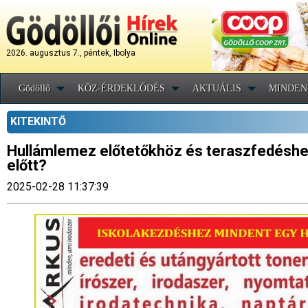
2026. augusztus 7., péntek, Ibolya
Gödöllő
KÖZ-ÉRDEKLŐDÉS
AKTUÁLIS
MINDEN
KITEKINTŐ
Hullámlemez előtetőkhöz és teraszfedéshez
előtt?
2025-02-28 11:37:39