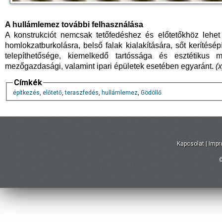
A hullámlemez további felhasználása
A konstrukciót nemcsak tetőfedéshez és előtetőkhöz lehet
homlokzatburkolásra, belső falak kialakítására, sőt kerítés
telepíthetősége, kiemelkedő tartóssága és esztétikus 
mezőgazdasági, valamint ipari épületek esetében egyaránt.
(x
Címkék
építkezés
,
előtető
,
teraszfedés
,
hullámlemez
,
Gödöllő
Kapcsolat
|
Imp
©