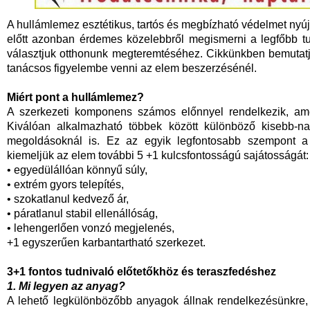
A hullámlemez esztétikus, tartós és megbízható védelmet nyúj
előtt azonban érdemes közelebbről megismerni a legfőbb tu
választjuk otthonunk megteremtéséhez. Cikkünkben bemutat
tanácsos figyelembe venni az elem beszerzésénél.
Miért pont a hullámlemez?
A szerkezeti komponens számos előnnyel rendelkezik, ame
Kiválóan alkalmazható többek között különböző kisebb-nag
megoldásoknál is. Ez az egyik legfontosabb szempont 
kiemeljük az elem további 5 +1 kulcsfontosságú sajátosságát:
• egyedülállóan könnyű súly,
• extrém gyors telepítés,
• szokatlanul kedvező ár,
• páratlanul stabil ellenállóság,
• lehengerlően vonzó megjelenés,
+1 egyszerűen karbantartható szerkezet.
3+1 fontos tudnivaló előtetőkhöz és teraszfedéshez
1. Mi legyen az anyag?
A lehető legkülönbözőbb anyagok állnak rendelkezésünkre, 