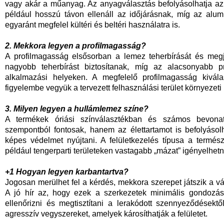
vagy akár a műanyag. Az anyagválasztás befolyásolhatja az 
például hosszú távon ellenáll az időjárásnak, míg az alum
egyaránt megfelel kültéri és beltéri használatra is.
2. Mekkora legyen a profilmagasság?
A profilmagasság elsősorban a lemez teherbírását és meg
nagyobb teherbírást biztosítanak, míg az alacsonyabb pr
alkalmazási helyeken. A megfelelő profilmagasság kivála
figyelembe vegyük a tervezett felhasználási terület környezeti 
3. Milyen legyen a hullámlemez színe?
A termékek óriási színválasztékban és számos bevonat
szempontból fontosak, hanem az élettartamot is befolyásolh
képes védelmet nyújtani. A felületkezelés típusa a termész
például tengerparti területeken vastagabb „mázat” igényelhetn
+1 Hogyan legyen karbantartva?
Jogosan merülhet fel a kérdés, mekkora szerepet játszik a v
A jó hír az, hogy ezek a szerkezetek minimális gondozás
ellenőrizni és megtisztítani a lerakódott szennyeződésektő
agresszív vegyszereket, amelyek károsíthatják a felületet.