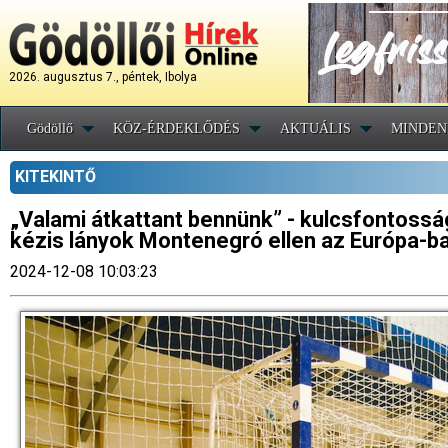
2026. augusztus 7., péntek, Ibolya
Gödöllő
KÖZ-ÉRDEKLŐDÉS
AKTUÁLIS
MINDEN
KITEKINTŐ
„Valami átkattant bennünk” - kulcsfontoss
kézis lányok Montenegró ellen az Európa-
2024-12-08 10:03:23