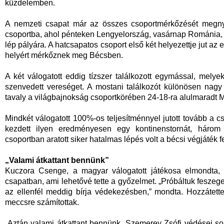
küzdelemben.
A nemzeti csapat már az összes csoportmérkőzését megnyer
csoportba, ahol pénteken Lengyelország, vasárnap Románia, 
lép pályára. A hatcsapatos csoport első két helyezettje jut az
helyért mérkőznek meg Bécsben.
A két válogatott eddig tízszer találkozott egymással, mely
szenvedett vereséget. A mostani találkozót különösen nag
tavaly a világbajnokság csoportkörében 24-18-ra alulmaradt
Mindkét válogatott 100%-os teljesítménnyel jutott tovább a c
kezdett ilyen eredményesen egy kontinenstornát, háro
csoportban aratott siker hatalmas lépés volt a bécsi végjáték f
„Valami átkattant bennünk”
Kuczora Csenge, a magyar válogatott játékosa elmondta, h
csapatban, ami lehetővé tette a győzelmet. „Próbáltuk feszege
az ellenfél meddig bírja védekezésben,” mondta. Hozzátett
meccsre számítottak.
„Aztán valami átkattant bennünk. Szemerey Zsófi védései so