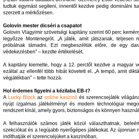
tudtuk egymást segíteni, innentől kezdve pedig dominálni tu
szerzett a mérkőzésen.
Golovin mester dicséri a csapatot
Golovin Vlagyimir szövetségi kapitány szerint 60 perc kemén
legyőzze Montenegrót. „A játék, amit játszanak, teljesen m
próbálnak támadni. Ezt megbeszéltük előre, de egy darab
védekezésben” – kezdte értékelését.
A kapitány kiemelte, hogy a 12. perctől kezdve a magyar vé
ezáltal az ellenfél több hibát követett el. „A tempó, amit dik
végjátékban” – tette hozzá.
Hol érdemes figyelni a kézilaba EB-t?
A
Lucky Block
az
online kaszinó
és szerencsejáték világána
nyújt izgalmas játékélményt és modern technológiai megold
rendszert kínál, amely gyors, biztonságos és könnyen használ
A felhasználók számos játék közül választhatnak, beleért
szekciókat és a legújabb nyerőgépes játékokat. Az újonnan 
indíthatják el szerencséjüket a kaszinóban.