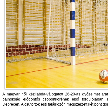
A magyar női kézilabda-válogatott 26-20-as győzelmet ara
bajnokság elődöntős csoportkörének első fordulójában,
Debrecen. A csütörtök esti találkozón megszerzett két pont dö