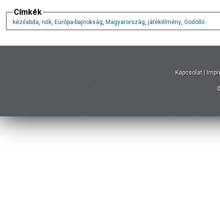
Címkék
kézilabda
,
nők
,
Európa-bajnokság
,
Magyarország
,
játékélmény
,
Gödöllő
Kapcsolat
|
Imp
©