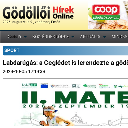
2026. augusztus 9., vasárnap, Emõd
Gödöllő
KÖZ-ÉRDEKLŐDÉS
AKTUÁLIS
MINDEN
SPORT
Labdarúgás: a Ceglédet is lerendezte a göd
2024-10-05 17:19:38