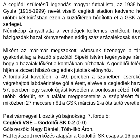
A ceglédi születésű legendás magyar futballista, az 1938-b
Gyula (1915-1999) nevét viselő ceglédi stadion kedvenc he
utóbbi két kiírásban ezen a küzdőtéren hódította el a GSK
serleget.
Némiképp árnyalhatta a vendégek kellemes emlékeit, hogy
házigazdák hazai környezetben eddig száz százalékosak és m
Miként az már-már megszokott, városunk tizenegye a tá
gyakorlatilag a kezdő sípszótól Sipeki István legénysége irán
hogy a hazaiak főként a kontrákban bízhattak. A gödöllői fölén
híján a ziccert hibázó ceglédiek jutottak előnyhöz.
A fordulást követően, a 49. percben a szünetben csereké
végrehajtott labdaérintése góllá érett, elvéve a ceglédiek ha
57. percben egy sarokrúgást követően a pontosan célzó Tóth-Il
utóbb kiderült, ez a találat megpecsételte a szépítésért 
miközben 27 meccsre nőtt a GSK március 2-a óta tartó veretle
Pest vármegyei I. osztályú bajnokság, 7. forduló:
Ceglédi VSE –
Gödöllői SK 0-2
(0-0)
Gólszerzők: Nagy Dániel, Tóth-Ilkó Áron.
Hat lejátszott mérkőzés alapján a Gödöllői SK csapata 16 pon