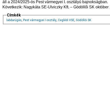
áll a 2024/2025-ös Pest vármegyei I. osztályú bajnokságban.
Következik: Nagykáta SE-Ulviczky Kft. – Gödöllői SK október 
Címkék
labdarúgás
,
Pest vármegyei I osztály
,
Ceglédi VSE
,
Gödöllői SK