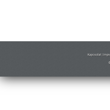
Kapcsolat
|
Imp
©