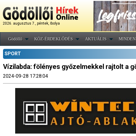
2026. augusztus 7., péntek, Ibolya
Gödöllő
KÖZ-ÉRDEKLŐDÉS
AKTUÁLIS
MINDEN
SPORT
Vízilabda: fölényes győzelmekkel rajtolt a g
2024-09-28 17:28:04