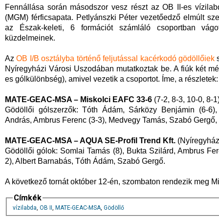
Fennállása során másodszor vesz részt az OB II-es vízi
(MGM) férficsapata. Petlyánszki Péter vezetőedző elmúlt s
az Észak-keleti, 6 formációt számláló csoportban vág
küzdelmeinek.
Az
OB I/B osztályba történő feljutással kacérkodó gödöllőiek
s
Nyíregyházi Városi Uszodában mutatkoztak be. A fiúk két mérk
es gólkülönbség), amivel vezetik a csoportot. Íme, a részletek:
MATE-GEAC-MSA – Miskolci EAFC 33-6
(7-2, 8-3, 10-0, 8-1
Gödöllői gólszerzők: Tóth Ádám, Sárközy Benjámin (6-6),
András, Ambrus Ferenc (3-3), Medvegy Tamás, Szabó Gergő, F
MATE-GEAC-MSA – AQUA SE-Profil Trend Kft.
(Nyíregyház
Gödöllői gólok: Somlai Tamás (8), Bukta Szilárd, Ambrus Fe
2), Albert Barnabás, Tóth Ádám, Szabó Gergő.
A következő tornát október 12-én, szombaton rendezik meg M
Címkék
vízilabda
,
OB II
,
MATE-GEAC-MSA
,
Gödöllő