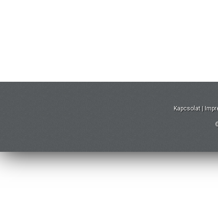
Kapcsolat
|
Imp
©