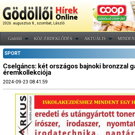
2026. augusztus 8., szombat, László
Gödöllő
KÖZ-ÉRDEKLŐDÉS
AKTUÁLIS
MINDEN
SPORT
Cselgáncs: két országos bajnoki bronzzal g
éremkollekciója
2024-09-23 08:41:59