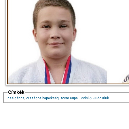
Címkék
cselgáncs
,
országos bajnokság
,
Atom Kupa
,
Gödöllői Judo Klub