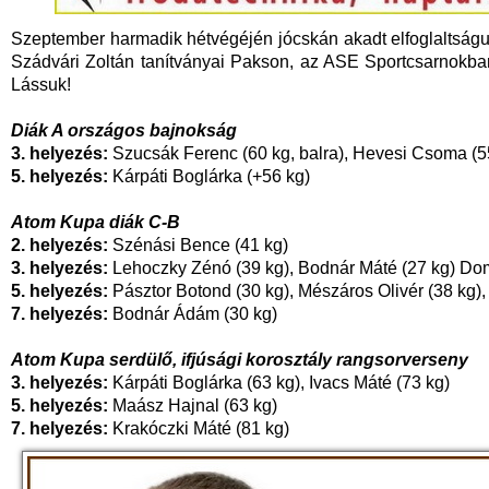
Szeptember harmadik hétvégéjén jócskán akadt elfoglaltságu
Szádvári Zoltán tanítványai Pakson, az ASE Sportcsarnokba
Lássuk!
Diák A országos bajnokság
3. helyezés:
Szucsák Ferenc (60 kg, balra), Hevesi Csoma (55
5. helyezés:
Kárpáti Boglárka (+56 kg)
Atom Kupa diák C-B
2. helyezés:
Szénási Bence (41 kg)
3. helyezés:
Lehoczky Zénó (39 kg), Bodnár Máté (27 kg) Do
5. helyezés:
Pásztor Botond (30 kg), Mészáros Olivér (38 kg)
7. helyezés:
Bodnár Ádám (30 kg)
Atom Kupa serdülő, ifjúsági korosztály rangsorverseny
3. helyezés:
Kárpáti Boglárka (63 kg), Ivacs Máté (73 kg)
5. helyezés:
Maász Hajnal (63 kg)
7. helyezés:
Krakóczki Máté (81 kg)