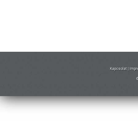
Kapcsolat
|
Imp
©