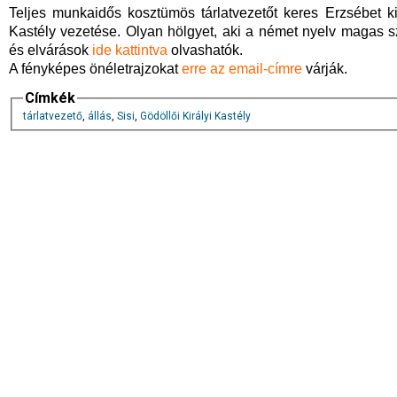
Teljes munkaidős kosztümös tárlatvezetőt keres Erzsébet k
Kastély vezetése. Olyan hölgyet, aki a német nyelv magas szi
és elvárások
ide kattintva
olvashatók.
A fényképes önéletrajzokat
erre az email-címre
várják.
Címkék
tárlatvezető
,
állás
,
Sisi
,
Gödöllői Királyi Kastély