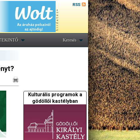
RSS
TEKINTŐ
Keresés
ényt?
Kulturális programok a
gödöllői kastélyban