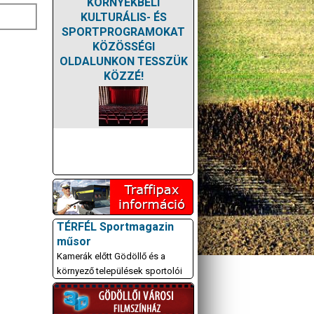
KÖRNYÉKBELI
KULTURÁLIS- ÉS
SPORTPROGRAMOKAT
KÖZÖSSÉGI
OLDALUNKON TESSZÜK
KÖZZÉ!
TÉRFÉL Sportmagazin
műsor
Kamerák előtt Gödöllő és a
környező települések sportolói