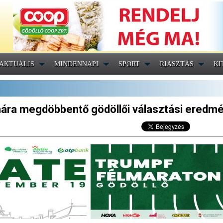
AKTUÁLIS
MINDENNAPI
SPORT
RIASZTÁS
KI
ára megdöbbentő gödöllői választási eredm