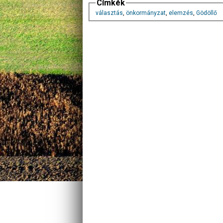
Címkék
választás
,
önkormányzat
,
elemzés
,
Gödöllő