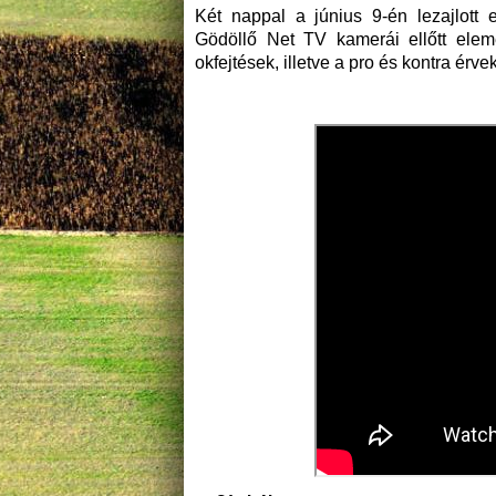
Két nappal a június 9-én lezajlott 
Gödöllő Net TV kamerái ellőtt elem
okfejtések, illetve a pro és kontra ér