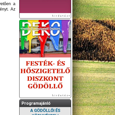
vetően a
ényt. Az
Programajánló
A GÖDÖLLŐI ÉS