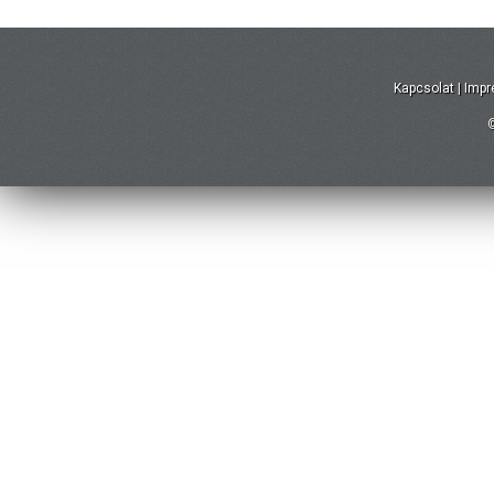
Kapcsolat
|
Imp
©