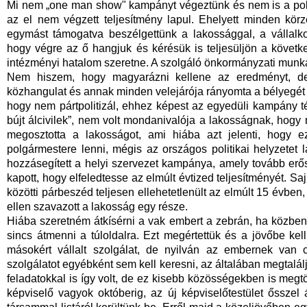
Mi nem „one man show" kampányt végeztünk és nem is a polit
az el nem végzett teljesítmény lapul. Ehelyett minden kör
egymást támogatva beszélgettünk a lakossággal, a vállalk
hogy végre az ő hangjuk és kérésük is teljesüljön a követk
intézményi hatalom szeretne. A szolgáló önkormányzati munká
Nem hiszem, hogy magyarázni kellene az eredményt, de
közhangulat és annak minden velejárója rányomta a bélyegét a
hogy nem pártpolitizál, ehhez képest az egyedüli kampány 
bújt álcivilek”, nem volt mondanivalója a lakosságnak, hogy m
megosztotta a lakosságot, ami hiába azt jelenti, hogy 
polgármestere lenni, mégis az országos politikai helyzetet
hozzásegített a helyi szervezet kampánya, amely tovább erősí
kapott, hogy elfeledtesse az elmúlt évtized teljesítményét. 
közötti párbeszéd teljesen ellehetetlenült az elmúlt 15 évben
ellen szavazott a lakosság egy része.
Hiába szeretném átkísérni a vak embert a zebrán, ha közben k
sincs átmenni a túloldalra. Ezt megértettük és a jövőbe ke
másokért vállalt szolgálat, de nyilván az embernek van
szolgálatot egyébként sem kell keresni, az általában megtalál
feladatokkal is így volt, de ez kisebb közösségekben is megtö
képviselő vagyok októberig, az új képviselőtestület ősszel 