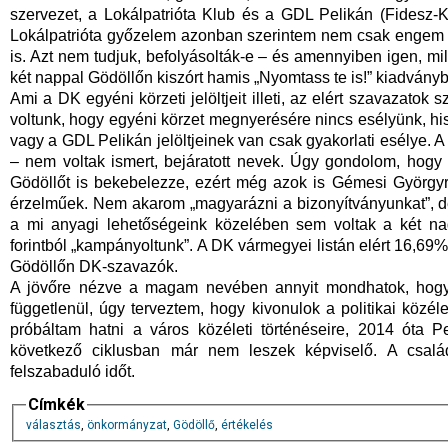
szervezet, a Lokálpatrióta Klub és a GDL Pelikán (Fidesz-KD
Lokálpatrióta győzelem azonban szerintem nem csak engem l
is. Azt nem tudjuk, befolyásolták-e – és amennyiben igen, m
két nappal Gödöllőn kiszórt hamis „Nyomtass te is!” kiadványb
Ami a DK egyéni körzeti jelöltjeit illeti, az elért szavazatok
voltunk, hogy egyéni körzet megnyerésére nincs esélyünk, his
vagy a GDL Pelikán jelöltjeinek van csak gyakorlati esélye. A mi
– nem voltak ismert, bejáratott nevek. Úgy gondolom, hogy
Gödöllőt is bekebelezze, ezért még azok is Gémesi Györgyre
érzelműek. Nem akarom „magyarázni a bizonyítványunkat”, 
a mi anyagi lehetőségeink közelében sem voltak a két na
forintból „kampányoltunk”. A DK vármegyei listán elért 16,69
Gödöllőn DK-szavazók.
A jövőre nézve a magam nevében annyit mondhatok, hogy 
függetlenül, úgy terveztem, hogy kivonulok a politikai köz
próbáltam hatni a város közéleti történéseire, 2014 óta
következő ciklusban már nem leszek képviselő. A csal
felszabaduló időt.
Címkék
választás
,
önkormányzat
,
Gödöllő
,
értékelés