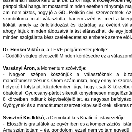
társammal listáról kerültünk be. Erről majd a közeljövőben eg
pártpolitikai hangulat mostantól minden esetben rányomja maj
ami nem biztos, hogy jó a GDL Pelikán civil szervezetnek. 
szimbóluma miatt választotta, hanem azért is, mert a kiterje
fiókáit, amely az önfeláldozást és kizárólag az övéiért váll
ahogy látjuk minden áldozatvállalást eláraszthat, de egy jobbr
minden szolgálatra kész cselekedetet az emberek szeme elől.
Dr. Henkei Viktória
, a TEVE polgármester-jelöltje:
- Gödöllő végleg elveszett! Minden kérdésedre ez a válaszom
Varsányi Áron
, a Momentum szóvivője:
- Nagyon szépen köszönjük a választóknak a bizal
mandátumszerzésünk. Öröm számunkra, hogy ennyire szorossá
helyekért folytatott küzdelemben úgy, hogy csak 8 körzetb
óbaloldali Gyurcsány-pártot sikerült kényelmesen megelőznü
8 körzetben indítunk képviselőjelöltet, ez nagyban befolyás
Györgynek és a mandátumot szerzett képviselőknek, sikeres 
Svisztné Kis Ildikó
, a Demokratikus Koalíció listavezetője:
- Először is gratulálok az egyéniben és a kompenzációs listá
Arra számítottam – és, gondolom, ezzel nem voltam egyedül –