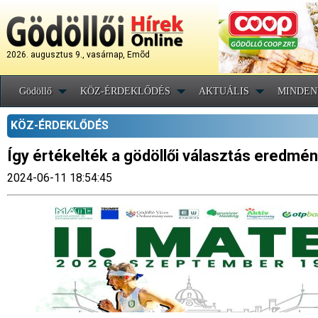
2026. augusztus 9., vasárnap, Emõd
Gödöllő
KÖZ-ÉRDEKLŐDÉS
AKTUÁLIS
MINDEN
KÖZ-ÉRDEKLŐDÉS
Így értékelték a gödöllői választás eredmén
2024-06-11 18:54:45