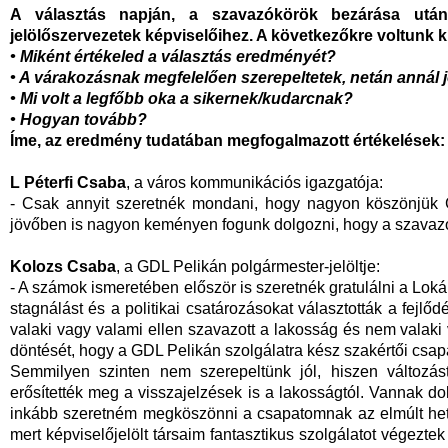
A választás napján, a szavazókörök bezárása után
jelölőszervezetek képviselőihez. A következőkre voltunk k
• Miként értékeled a választás eredményét?
• A várakozásnak megfelelően szerepeltetek, netán annál
• Mi volt a legfőbb oka a sikernek/kudarcnak?
• Hogyan tovább?
Íme, az eredmény tudatában megfogalmazott értékelések:
L Péterfi Csaba
, a város kommunikációs igazgatója:
- Csak annyit szeretnék mondani, hogy nagyon köszönjük G
jövőben is nagyon keményen fogunk dolgozni, hogy a szavazó
Kolozs Csaba
, a GDL Pelikán polgármester-jelöltje:
- A számok ismeretében először is szeretnék gratulálni a Loká
stagnálást és a politikai csatározásokat választották a fejlődés
valaki vagy valami ellen szavazott a lakosság és nem valaki v
döntését, hogy a GDL Pelikán szolgálatra kész szakértői csap
Semmilyen szinten nem szerepeltünk jól, hiszen változást
erősítették meg a visszajelzések is a lakosságtól. Vannak d
inkább szeretném megköszönni a csapatomnak az elmúlt het
mert képviselőjelölt társaim fantasztikus szolgálatot végezte