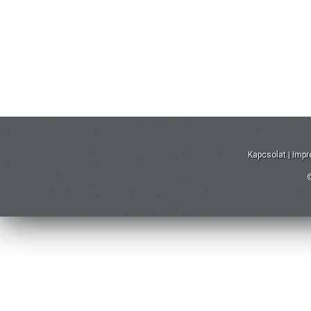
Kapcsolat
|
Imp
©