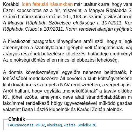
Korábbi,
idén februári írásunkban
már utaltunk arra, hogy va
Ezzel kapcsolatos az a hír, miszerint: a Magyar Röplabda 
számú határozatának május 10-i, 163-as számú javításában íg
A Magyar Röplabda Szövetség elnöksége a 107/2011. Korm.
Röplabda Clubot a 107/2011. Korm. rendelet alapján nyújthat
A hivatkozott paragrafus lényegében arról szól, hogy a legf
amennyiben a szabálytalanul igénybe vett támogatásnak, va
arányos részének befizetésre kötelezési határideje eredménytel
Az elnökségi döntés ellen nincs fellebbezési lehetőség.
A döntés következményei egyelőre nehezen beláthatók, 
lehívásából rendelkezésre áll bevétel a klub költségvetéséne
klub továbbra is szerepel a NAV rendszerében, a végrehajtás al
Arról hallani, hogy egyfajta „menekülőútnak” a tavaly októ
Kft. jöhet szóba, amelynek neve alatt strandröplabdában m
lakcímmel rendelkező hölgy ügyvezetésével működő gazdasá
valamint Barta László klubelnök és Karádi Zoltán alelnök.
Címkék
TAO-támogatás
,
MRSZ
,
elnökség
,
kizárás
,
Gödöllői RC