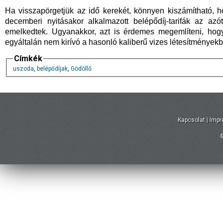
Ha visszapörgetjük az idő kerekét, könnyen kiszámítható,
decemberi nyitásakor alkalmazott belépődíj-tarifák az az
emelkedtek. Ugyanakkor, azt is érdemes megemlíteni, hogy
egyáltalán nem kirívó a hasonló kaliberű vizes létesítményekb
Címkék
uszoda
,
belépődíjak
,
Gödöllő
Kapcsolat
|
Imp
©