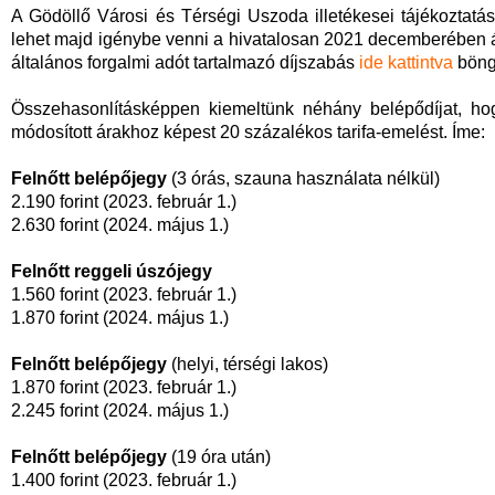
A Gödöllő Városi és Térségi Uszoda illetékesei tájékoztatást
lehet majd igénybe venni a hivatalosan 2021 decemberében áta
általános forgalmi adót tartalmazó díjszabás
ide kattintva
böng
Összehasonlításképpen kiemeltünk néhány belépődíjat, hog
módosított árakhoz képest 20 százalékos tarifa-emelést. Íme:
Felnőtt belépőjegy
(3 órás, szauna használata nélkül)
2.190 forint (2023. február 1.)
2.630 forint (2024. május 1.)
Felnőtt reggeli úszójegy
1.560 forint (2023. február 1.)
1.870 forint (2024. május 1.)
Felnőtt belépőjegy
(helyi, térségi lakos)
1.870 forint (2023. február 1.)
2.245 forint (2024. május 1.)
Felnőtt belépőjegy
(19 óra után)
1.400 forint (2023. február 1.)