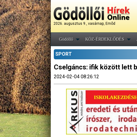
2026. augusztus 9., vasárnap, Emõd
Gödöllő
KÖZ-ÉRDEKLŐDÉS
SPORT
Cselgáncs: ifik között let
2024-02-04 08:26:12