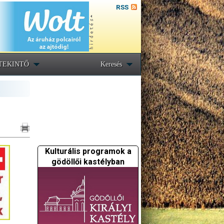
RSS
TEKINTŐ
Keresés
Kulturális programok a
gödöllői kastélyban