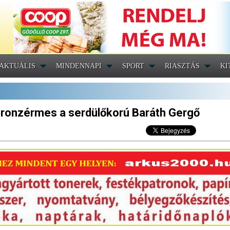
AKTUÁLIS
MINDENNAPI
SPORT
RIASZTÁS
KI
t bronzérmes a serdülőkorú Baráth Gergő