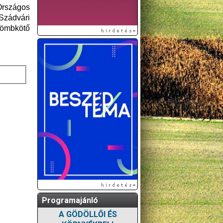
Országos
 Szádvári
 Gömbkötő
Programajánló
A GÖDÖLLŐI ÉS