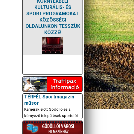
KÖRNYÉKBELI
KULTURÁLIS- ÉS
SPORTPROGRAMOKAT
KÖZÖSSÉGI
OLDALUNKON TESSZÜK
KÖZZÉ!
TÉRFÉL Sportmagazin
műsor
Kamerák előtt Gödöllő és a
környező települések sportolói