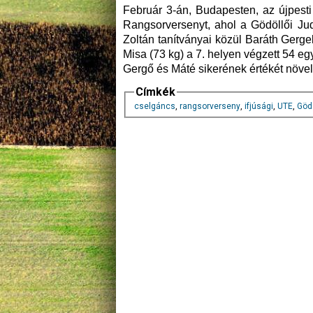
Február 3-án, Budapesten, az újpest
Rangsorversenyt, ahol a Gödöllői Jud
Zoltán tanítványai közül Baráth Gerge
Misa (73 kg) a 7. helyen végzett 54 egy
Gergő és Máté sikerének értékét növel
Címkék
cselgáncs
,
rangsorverseny
,
ifjúsági
,
UTE
,
Gödö