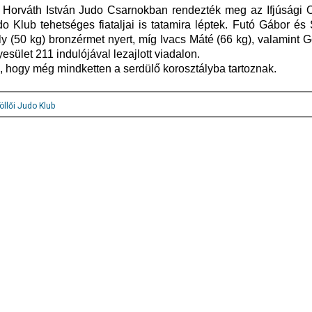
i Horváth István Judo Csarnokban rendezték meg az Ifjúsági 
o Klub tehetséges fiataljai is tatamira léptek. Futó Gábor és
ly (50 kg) bronzérmet nyert, míg Ivacs Máté (66 kg), valamint
esület 211 indulójával lezajlott viadalon.
, hogy még mindketten a serdülő korosztályba tartoznak.
llői Judo Klub