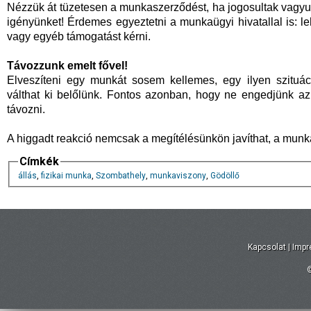
Nézzük át tüzetesen a munkaszerződést, ha jogosultak vagyu
igényünket! Érdemes egyeztetni a munkaügyi hivatallal is: le
vagy egyéb támogatást kérni.
Távozzunk emelt fővel!
Elveszíteni egy munkát sosem kellemes, egy ilyen szituác
válthat ki belőlünk. Fontos azonban, hogy ne engedjünk az
távozni.
A higgadt reakció nemcsak a megítélésünkön javíthat, a munk
Címkék
állás
,
fizikai munka
,
Szombathely
,
munkaviszony
,
Gödöllő
Kapcsolat
|
Imp
©