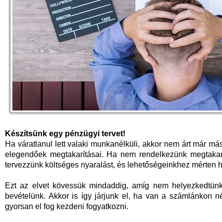
Készítsünk egy pénzügyi tervet!
Ha váratlanul lett valaki munkanélküli, akkor nem árt már m
elegendőek megtakarításai. Ha nem rendelkezünk megtakarí
tervezzünk költséges nyaralást, és lehetőségeinkhez mérten 
Ezt az elvet kövessük mindaddig, amíg nem helyezkedtünk
bevételünk. Akkor is így járjunk el, ha van a számlánkon n
gyorsan el fog kezdeni fogyatkozni.