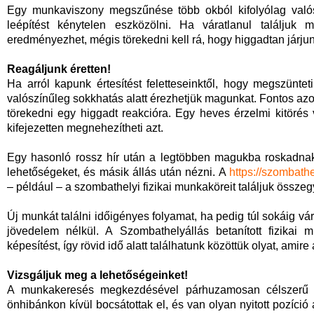
Egy munkaviszony megszűnése több okból kifolyólag valósu
leépítést kénytelen eszközölni. Ha váratlanul találjuk 
eredményezhet, mégis törekedni kell rá, hogy higgadtan járjun
Reagáljunk éretten!
Ha arról kapunk értesítést feletteseinktől, hogy megszünte
valószínűleg sokkhatás alatt érezhetjük magunkat. Fontos a
törekedni egy higgadt reakcióra. Egy heves érzelmi kitörés 
kifejezetten megnehezítheti azt.
Egy hasonló rossz hír után a legtöbben magukba roskadnak,
lehetőségeket, és másik állás után nézni. A
https://szombathe
– például – a szombathelyi fizikai munkaköreit találjuk összeg
Új munkát találni időigényes folyamat, ha pedig túl sokáig vá
jövedelem nélkül. A Szombathelyállás betanított fizika
képesítést, így rövid idő alatt találhatunk közöttük olyat, ami
Vizsgáljuk meg a lehetőségeinket!
A munkakeresés megkezdésével párhuzamosan célszerű m
önhibánkon kívül bocsátottak el, és van olyan nyitott pozíció